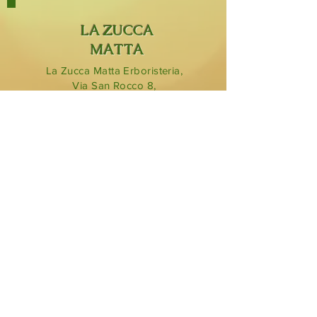
LA ZUCCA
MATTA
La Zucca Matta Erboristeria,
Via San Rocco 8,
23854
Olginate (Lc).
0341 323349
lazuccamatta@hotmail.com
BLOG