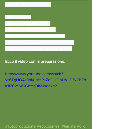
mantenendole in salute.   
INGREDIENTI: 
- 2 cucchiai di olio d'oliva;
- 1 cucchiaio di olio di cocco;
- 1 cucchiaino di olio di vitamina E;
- 2 gocce di olio essenziale di lavanda;
- 2 gocce di olio essenziale di limone.
Ecco il video con la preparazione:
https://www.youtube.com/watch?
v=6TgHOAIj3oI&list=PLZqOUOhUVuDfNCbZd
K1I2C29W6GlcYq9h&index=2
#autoproduzione
#ecocosmesi
#faidate
#olio