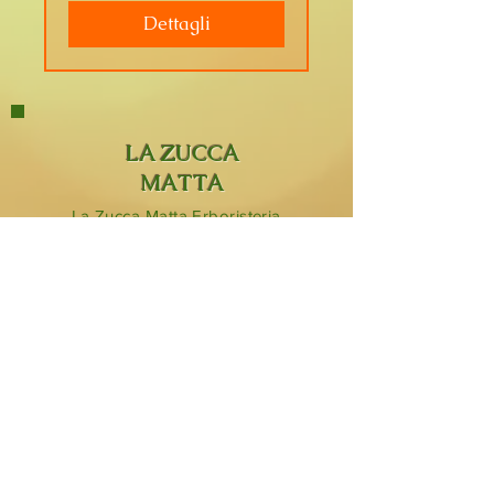
Dettagli
LA ZUCCA
MATTA
La Zucca Matta Erboristeria,
Via San Rocco 8,
23854
Olginate (Lc).
0341 323349
lazuccamatta@hotmail.com
BLOG