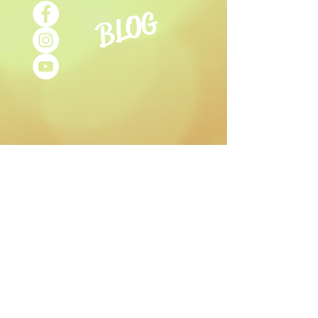
BLOG
ORARI DI
APERTURA
Martedì- Sabato:
9.30-12.30
15.30-19.00
Lunedì:
aperto su prenotazione Studio
Olistico e
Stanza di Sale.