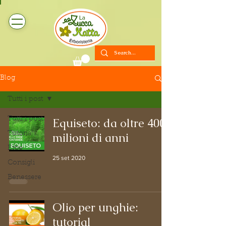
Blog
Tutti i post
Tutti i post
Equiseto: da oltre 400
Tutorial
milioni di anni
Erbe
25 set 2020
Consigli
Benessere
Olio per unghie:
tutorial