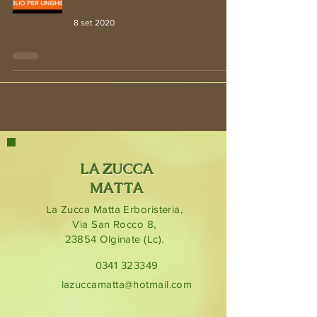
8 set 2020
LA ZUCCA
MATTA
La Zucca Matta Erboristeria,
Via San Rocco 8,
23854
Olginate (Lc).
0341 323349
lazuccamatta@hotmail.com