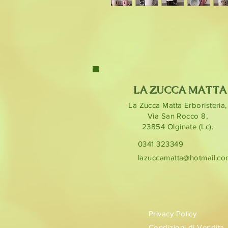
LA ZUCCA MATTA
La Zucca Matta Erboristeria,
Via San Rocco 8,
23854
Olginate (Lc).
0341 323349
lazuccamatta@hotmail.c
Privacy Policy
Condizioni di Vendita