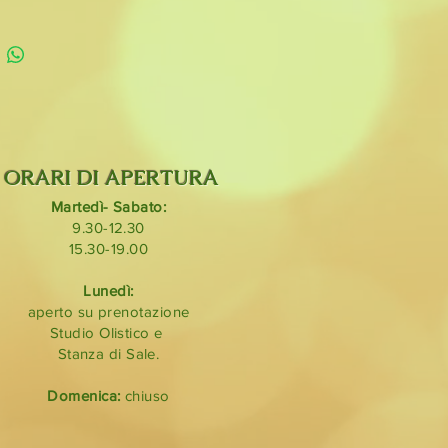
 regalo.
Capacità: 350 ml
Josephine a righe in 2
e
dipinta a mano con coperchio in
Capacità 300ml
coffe-tea in 2 colorazioni
. Con
in acciaio inox a parte. Stile
avo. Capacità 350ml
ORARI DI APERTURA
Martedì- Sabato:
9.30-12.30
15.30-19.00
Lunedì:
aperto su prenotazione
Studio Olistico e
Stanza di Sale.
Domenica:
chiuso