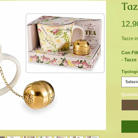
Taz
12,9
Tazze i
Con Fil
- Tazze 
rosa, be
Tipologi
-
Tazza 
bianca
c
Selezi
pennarel
Quantità
messagg
ogni mat
Senza F
-
Tazza 
dorato.
-
Tazza 