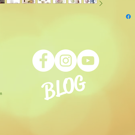
scatola
- T
azza 
fantasi
legno. 
- Tazza 
infusore 
scandin
BLOG
om