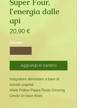
Super Four,
l'energia dalle
api
Prezzo
20,90 €
Quantità
*
Aggiungi al carrello
Integratore alimentare a base di
estratti vegetali.
Miele Polline Pappa Reale Ginseng
Lievito (in base Aloe).
Scatola con 10 fiale da 10 ml cad.