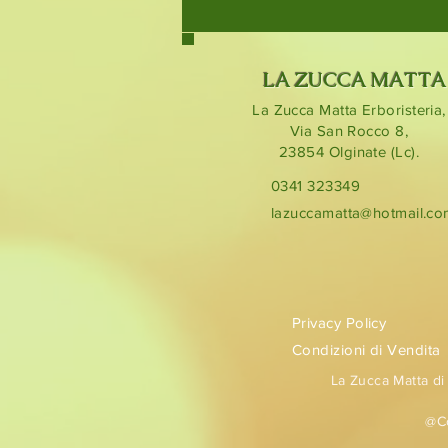
LA ZUCCA MATTA
La Zucca Matta Erboristeria,
Via San Rocco 8,
23854
Olginate (Lc).
0341 323349
lazuccamatta@hotmail.c
Privacy Policy
Condizioni di Vendita
La Zucca Matta di
@Co