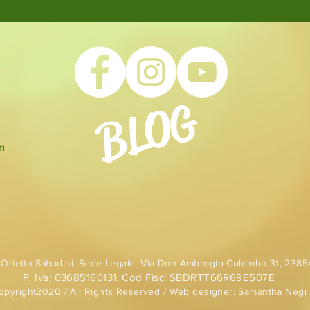
BLOG
om
 Orietta Sabadini. Sede Legale: Via Don Ambrogio Colombo 31, 23854
P. Iva: 03685160131. Cod Fisc: SBDRTT66R69E507E
pyright2020 / All Rights Reserved / Web designer: Samantha Negr