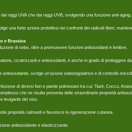
o sia dai raggi UVA che dai raggi UVB, svolgendo una funzione anti-aging.
lge una forte azione protettiva nei confronti dei radicali liberi, manten
mo e Brassica
zione di sebo, oltre a promuovere funzioni antiossidanti e lenitive.
torie, cicatrizzanti e antiossidanti, è anche in grado di proteggere da
 e antiossidante, svolge un’azione seboregolatrice e di controllo microb
infusione di diversi fiori e piante polinesiani tra cui: Tiarè, Cocco, A
complesso che ne risulta presenta delle straordinarie proprietà antiossi
e levigante del viso.
ede proprietà calmanti e favorisce la rigenerazione cutanea.
ione antiossidante e elasticizzante.