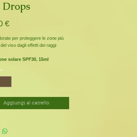
 Drops
Prezzo
0 €
rate per proteggere le zone più
 del viso dagli effetti dei raggi
one solare SPF30, 15ml
pa sun drops
, grazie ai filtri solari
*
o spettro,
protegge la pelle dai
ssidativi
e dai
processi di foto
ndotti dall’esposizione ai raggi
Aggiungi al carrello