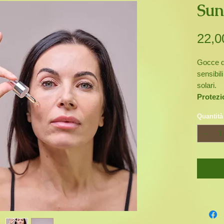
Sun
22,0
Gocce do
sensibili
solari.
Protezi
Archeti
Quantità
ad ampi
danni o
aging
i
solari.