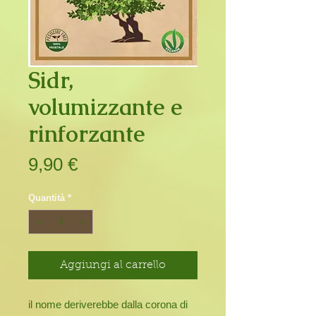
Sidr,
volumizzante e
rinforzante
Prezzo
9,90 €
Quantità
*
Aggiungi al carrello
il nome deriverebbe dalla corona di