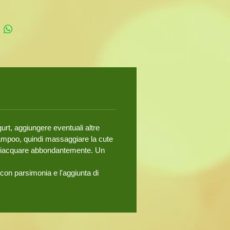
. E' un ottimo condizionante, quindi
istricare i capelli. L'uso regolare di
 previene le doppie punte e rende i
olti e robusti. Oltre alle saponine,
 un'alta percentuale di tannini che
eriscono proprietà antibatteriche e
danti. Nella tradizione Indiana, le
ffettuano un massaggio del cuoio
o con olio di Cocco o con olio di
che viene lasciato agire per 2 o 3
oi eliminato con uno shampoo o un
urt, aggiungere eventuali altre
 con Shikakai.
hampoo, quindi massaggiare la cute
one da 100 gr.
isciacquare abbondantemente. Un
o con parsimonia e l'aggiunta di