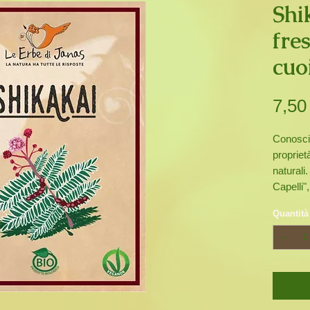
Shi
fre
cuo
7,50
Conosci
propriet
naturali
Capelli
naturale
Quantità
indiana 
Capelli:
naturale
cuoio ca
fresco, 
rafforza