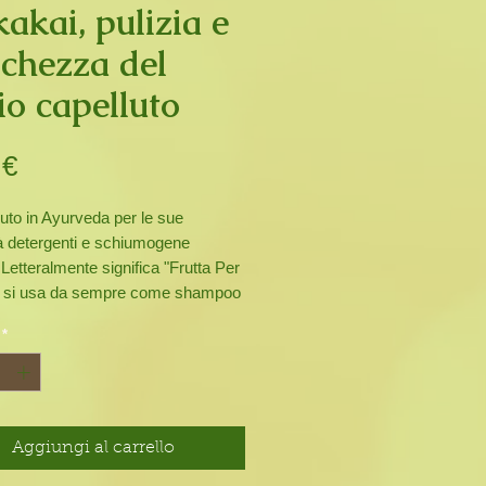
kakai, pulizia e
schezza del
io capelluto
Prezzo
 €
uto in Ayurveda per le sue
à detergenti e schiumogene
. Letteralmente significa "Frutta Per
", si usa da sempre come shampoo
 per capelli sani nella tradizione
*
antica.
quest'erba è un astringente
 e pertanto promuove la salute del
pelluto mantenendolo pulito e
aiuta a contrastare la forfora e
Aggiungi al carrello
 le radici dei capelli stimolandone la