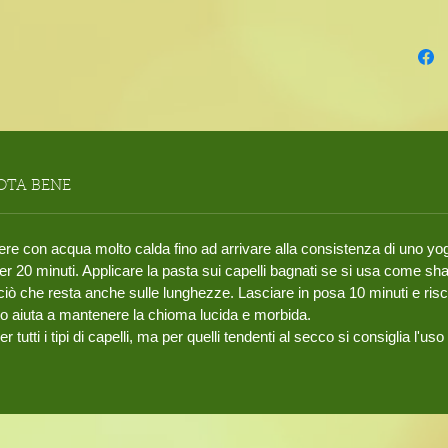
crescita
aiuta a d
Shikakai
capelli f
contiene
gli conf
antiossi
donne e
OTA BENE
capellut
Ricino, 
ore, e p
re con acqua molto calda fino ad arrivare alla consistenza di uno yog
impacco
er 20 minuti. Applicare la pasta sui capelli bagnati se si usa come s
Confezi
 ciò che resta anche sulle lunghezze. Lasciare in posa 10 minuti e r
o aiuta a mantenere la chioma lucida e morbida.
tutti i tipi di capelli, ma per quelli tendenti al secco si consiglia l'us