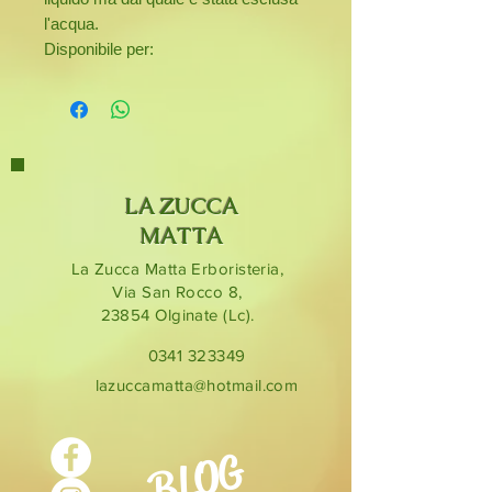
l'acqua.
Disponibile per:
- cute secca e pririginosa (panetto
da 100 gr),
- capelli spenti e stanchi (panetto da
100 gr),
- lavaggi frequenti (panetto da 100
gr),
LA ZUCCA
- capelli grassi antiforfora (panetto da
MATTA
100 gr),
La Zucca Matta Erboristeria,
- capelli delicati (panetto da 100 gr),
Via San Rocco 8,
- tutti i tipi di capello (panetto da 50
23854
Olginate (Lc).
gr)
0341 323349
lazuccamatta@hotmail.com
BLOG