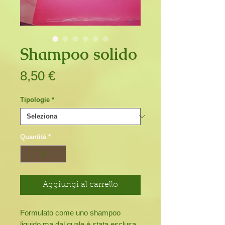
Shampoo solido
Prezzo
8,50 €
Tipologie
*
Quantità
*
Aggiungi al carrello
Formulato come uno shampoo
liquido ma dal quale è stata esclusa