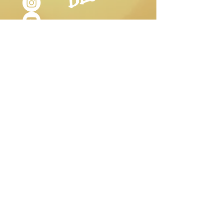
ORARI DI
APERTURA
Martedì- Sabato:
9.30-12.30
15.30-19.00
Lunedì:
aperto su prenotazione Studio
Olistico e
Stanza di Sale.
Domenica:
chiuso