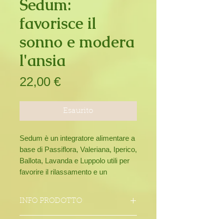
Sedum:
favorisce il
sonno e modera
l'ansia
Prezzo
22,00 €
Esaurito
Sedum è un integratore alimentare a
base di Passiflora, Valeriana, Iperico,
Ballota, Lavanda e Luppolo utili per
favorire il rilassamento e un
fisiologico sonno.
Flacone da 50 ml.
INFO PRODOTTO