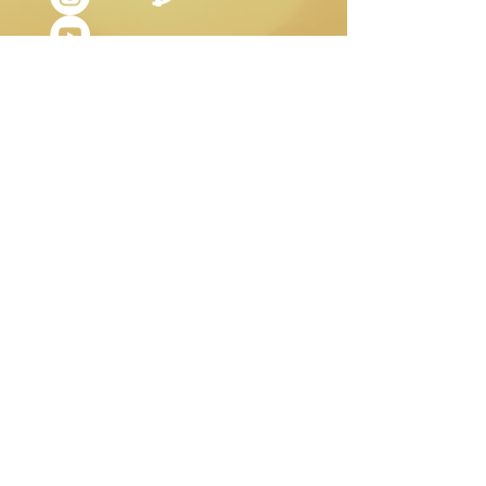
Controindicato in età pediatrica e
Salice
corteccia,
Primula
radice,
nell’adolescenza.
Valeriana
radice,
Ballota
parte
Qualsiasi informazione qui riportata,
aerea fiorita,
Lavanda
fiori,
non riveste alcun valore terapeutico
Luppolo
coni,
Meliloto
sommità,
e non intende sostituirsi al parere del
Avena
parti aeree,
Viola
fiori,
medico curante.
Sedum
foglie,
Ginestrino
fiori,
Iperico
fiori.
ORARI DI
APERTURA
Martedì- Sabato:
9.30-12.30
15.30-19.00
Lunedì:
aperto su prenotazione Studio
Olistico e
Stanza di Sale.
Domenica:
chiuso
La Zucca Matta di Orietta Sabadini. Sede