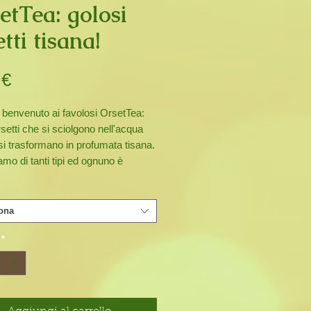
etTea: golosi
tti tisana!
Prezzo
 €
 benvenuto ai favolosi OrsetTea:
rsetti che si sciolgono nell'acqua
si trasformano in profumata tisana.
mo di tanti tipi ed ognuno è
sione di gusto! Provali tutti!!! Sono
uonissimi da mangiare così come
ome fossero una caramella! (Ma
ona
iarti ingannare... non sono dei
*
 orsetti gommosi!)
bili in sacchetti da un solo gusto
 e in sacchetti misti da 100 gr