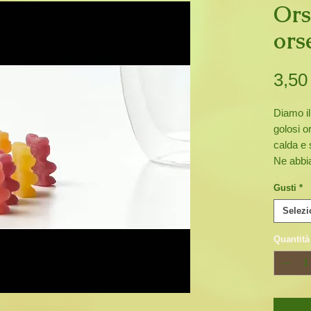
Ors
orse
3,50
Diamo il
golosi o
calda e 
Ne abbia
un'esplo
Gusti
*
anche b
sono, c
Selezi
non lasc
Quantità
semplici
Disponi
da 50 gr