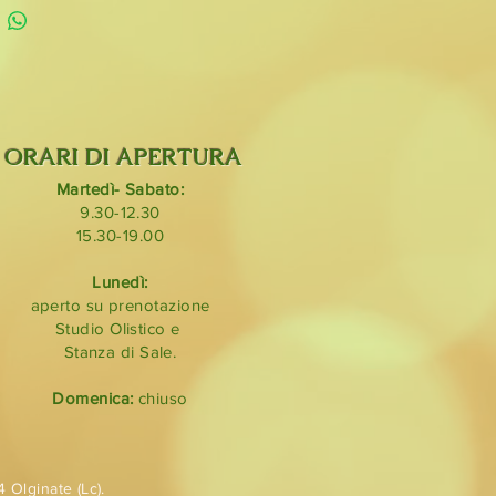
ORARI DI APERTURA
Martedì- Sabato:
9.30-12.30
15.30-19.00
Lunedì:
aperto su prenotazione
Studio Olistico e
Stanza di Sale.
Domenica:
chiuso
 Olginate (Lc).