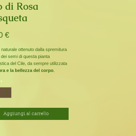
o di Rosa
queta
Prezzo
0 €
naturale ottenuto dalla spremitura
 dei semi di questa pianta
istica del Cile, da sempre utilizzata
ra e la bellezza del corpo
.
 nel trattamento di inestetismi
*
gliature, cicatrici, scottature
macchie senili. Minimizza distende
a la formazione di rughe. A rapido
ento, è adatta sia alle pelli secche
elle grasse.
Aggiungi al carrello
indicato per il rinforzo e la
zione dei capelli.
 da 30 ml.