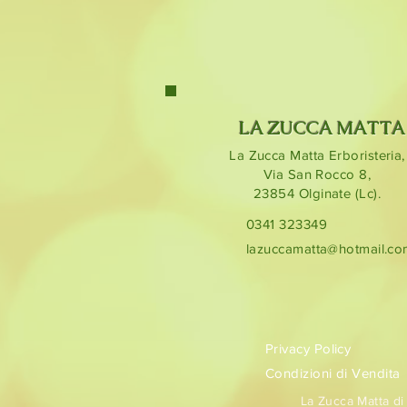
LA ZUCCA MATTA
La Zucca Matta Erboristeria,
Via San Rocco 8,
23854
Olginate (Lc).
0341 323349
lazuccamatta@hotmail.c
Privacy Policy
Condizioni di Vendita
La Zucca Matta di