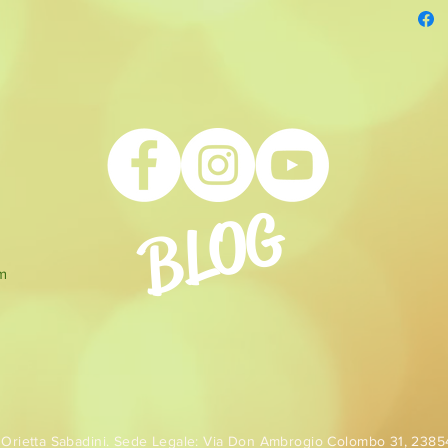
BLOG
om
 Orietta Sabadini. Sede Legale: Via Don Ambrogio Colombo 31, 23854