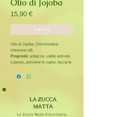
Olio di Jojoba
Prezzo
15,90 €
Esaurito
Olio di Jojoba. (Simmondsia
chinensis oil)
Proprietà:
antiacne, valido anti-età
cutaneo, previene le rughe, lascia la
pelle liscia e setosa, regola
l'eccesso di sebo nella pelle grassa
ed è un regolatore in caso di capelli
grassi e fragili; indicato per tutti i tipi
di pelle, la sua forma molecolare lo
rende chimicamente molto simile al
LA ZUCCA
sebo umano.
MATTA
Flacone da 50 ml.
La Zucca Matta Erboristeria,