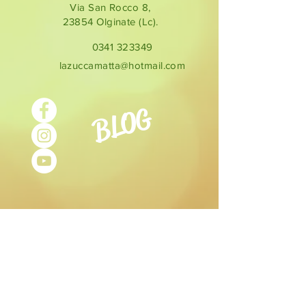
Via San Rocco 8,
23854
Olginate (Lc).
0341 323349
lazuccamatta@hotmail.com
BLOG
ORARI DI
APERTURA
Martedì- Sabato:
9.30-12.30