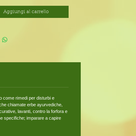
ere un buon risultato.
 sfusa in Negozio. Online
Aggiungi al carrello
ile in buste da 50 gr e da 100 gr.
to come rimedi per disturbi e
 anche chiamate erbe ayurvediche,
rative, lavanti, contro la forfora e
he specifiche; imparare a capire