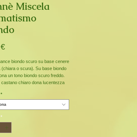
nè Miscela
matismo
ndo
Prezzo
 €
ance biondo scuro su base cenere
 (chiara o scura). Su base biondo
ona un tono biondo scuro freddo.
 castano chiaro dona lucentezza
oma. Data la bassa presenza di
*
, questa miscela non porta riflessi
ramati, anche con lunghi tempi di
ona
 caso di alta percentuale di capelli
*
si consiglia di ripetere il
ento con costanza e tempi
ati (almeno le prime volte) per