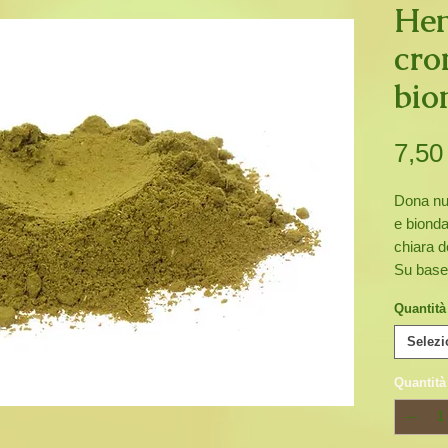
Hen
cro
bio
7,50
Dona nu
e bionda
chiara d
Su base
alla chi
Quantità
lawsonia
scuri o 
Selezi
posa. In
Quantità
bianchi, 
trattam
ravvicin