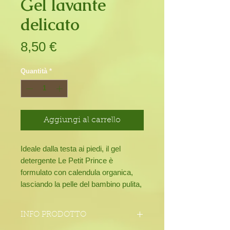
Gel lavante
delicato
Prezzo
8,50 €
Quantità
*
Aggiungi al carrello
Ideale dalla testa ai piedi, il gel
detergente Le Petit Prince è
formulato con calendula organica,
lasciando la pelle del bambino pulita,
morbida e idratata.
Confezione da 250ml.
INFO PRODOTTO