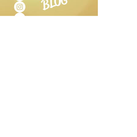
BLOG
ORARI DI
APERTURA
Martedì- Sabato:
9.30-12.30
15.30-19.00
Lunedì:
aperto su prenotazione Studio
Olistico e
Stanza di Sale.
Domenica:
chiuso