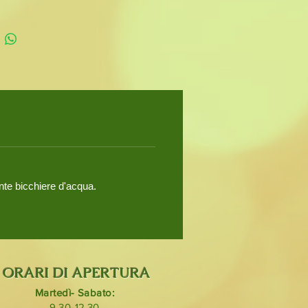
ante bicchiere d'acqua.
ORARI DI APERTURA
Martedì- Sabato:
9.30-12.30