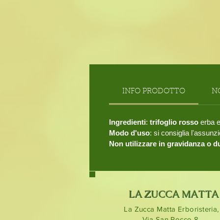
INFO PRODOTTO
N
Ingredienti
:
trifoglio rosso
erba e
Modo d'uso
: si consiglia l'assun
Non utilizzare in gravidanza o du
LA ZUCCA MATTA
La Zucca Matta Erboristeria,
Via San Rocco 8,