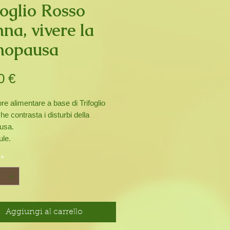
foglio Rosso
na, vivere la
nopausa
Prezzo
0 €
ore alimentare a base di Trifoglio
e contrasta i disturbi della
usa.
ule.
*
Aggiungi al carrello