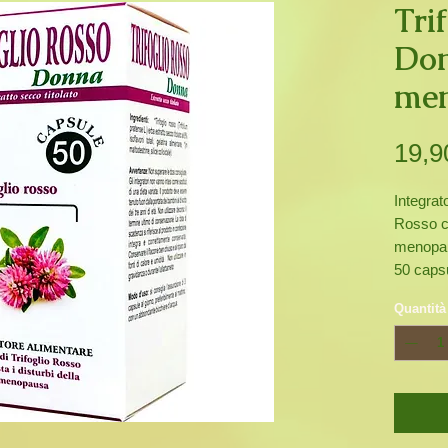
Tri
Don
me
19,9
Integrat
Rosso ch
menopa
50 caps
Quantità