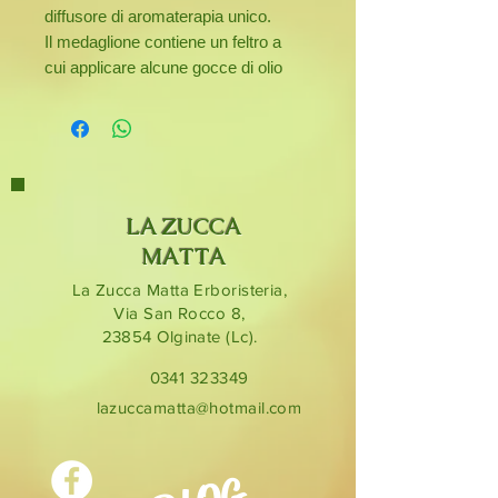
diffusore di aromaterapia unico.
Il medaglione contiene un feltro a
cui applicare alcune gocce di olio
essenziale e si aggancia alle griglie
di ventilazione per consentire il
flusso della fragranza.
Il medaglione è realizzato in acciaio
inossidabile di alta qualità ed è fornito
con 10 feltri colorati riutilizzabili.
LA ZUCCA
Nella confezione è anche compreso
MATTA
un flaconcino con oli essenziali
La Zucca Matta Erboristeria,
composti per rilassarsi alla guida,
Via San Rocco 8,
eliminare lo stress, purificare e
23854
Olginate (Lc).
rendere più balsamico l'abitacolo.
0341 323349
lazuccamatta@hotmail.com