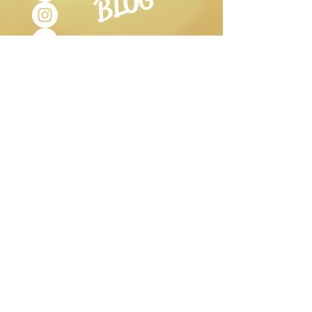
BLOG
ORARI DI
APERTURA
Martedì- Sabato:
9.30-12.30
15.30-19.00
Lunedì:
aperto su prenotazione Studio
Olistico e
Stanza di Sale.
Domenica:
chiuso