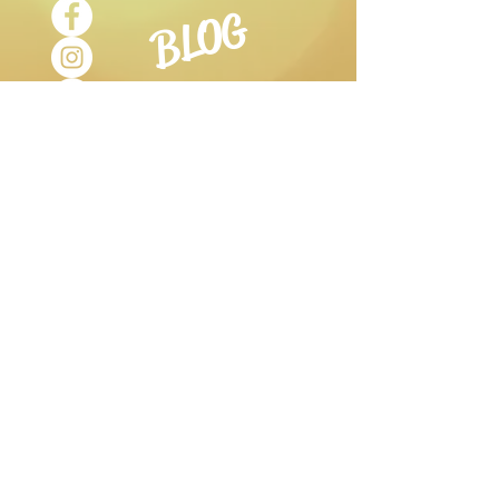
BLOG
Dentifricio all'Aloe Vera:
dall'azione lenitiva per denti e
gengive, sfrutta tutti i benefici
dell'Aloe Vera per regalare denti
bianchi, gengive sane ed alito fresco.
Dentifricio Salvia e Mirtillo:
con
proprietà sbiancanti.
ORARI DI
APERTURA
Martedì- Sabato:
9.30-12.30
15.30-19.00
Lunedì:
aperto su prenotazione Studio
Olistico e
Stanza di Sale.