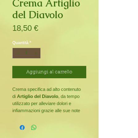
Crema Artiglio
del Diavolo
Prezzo
18,50 €
Quantità
*
Aggiungi al carrello
Crema specifica ad alto contenuto
di
Artiglio del Diavolo
, da tempo
utilizzato per alleviare dolori e
infiammazioni grazie alle sue note
proprietà decongestionanti.
Tubo da 100 ml
Modo d’uso
: applicare la crema