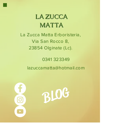
sulla zona interessata quindi
massaggiare delicatamente.
Ingredienti:
aqua, helianthus
LA ZUCCA
annuus oil, caprylic – capric
MATTA
triglyceride, cethyl alcohol, stearic
La Zucca Matta Erboristeria,
acid, harpagophytum procumbens,
Via San Rocco 8,
polysorbate-60, glyceril stearate,
23854
Olginate (Lc).
triethanolamine, dimethicone,
profumo, carbomer, phenoxyethanol,
0341 323349
sodium benzoate, potassium
lazuccamatta@hotmail.com
sorbate, BHT
BLOG