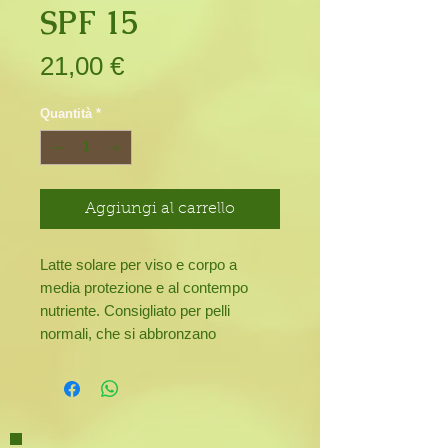
SPF 15
Prezzo
21,00 €
Quantità
*
Aggiungi al carrello
Latte solare per viso e corpo a
media protezione e al contempo
nutriente. Consigliato per pelli
normali, che si abbronzano
gradualmente. Contiene Gel di Aloe
Vera Bio, Attivatore di melanina a
base di OLEIL TIROSINA ed
Estratto di Carota che consentono di