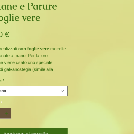
lane e Parure
oglie vere
Prezzo
0 €
realizzati
con foglie vere
raccolte
onate a mano. Per la loro
e viene usato uno speciale
i galvanostegia (simile alla
a) per trasformarle in metallo e,
e
*
 tratta di foglie reali, non troverete
ticolo uguale all'altro.
ona
perfetto dono romantico per chi
*
atura.
gli orecchini uguali!!!
sioni della collana sono di circa
m)
no è lungo circa 45 (cm)