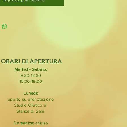
Aggiungi al carrello
ie:
nella colorazione: Argento e/o
a
ella colorazione: Oro rosa e/o
ORARI DI APERTURA
Martedì- Sabato:
9.30-12.30
15.30-19.00
Lunedì:
aperto su prenotazione
Studio Olistico e
Stanza di Sale.
Domenica:
chiuso