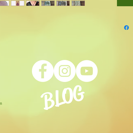
Tipolog
Collane 
Lavand
Parure n
Nera
BLOG
om