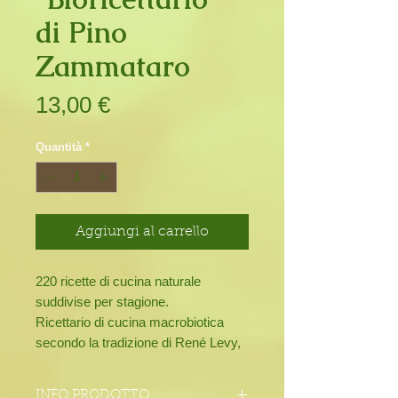
di Pino
Zammataro
Prezzo
13,00 €
Quantità
*
Aggiungi al carrello
220 ricette di cucina naturale
suddivise per stagione.
Ricettario di cucina macrobiotica
secondo la tradizione di René Levy,
discepolo di George Ohsawa,
filosofo e ricercatore giapponese
INFO PRODOTTO