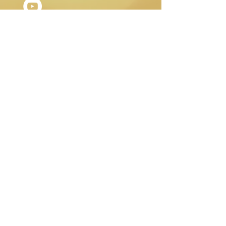
mediterranea con i principi
dell'alimentazione naturale e
biologica, per aiutarci a raggiungere
un buon equilibrio psicologico e fisico
guidandoci con sicurezza verso una
buona armonia tra sapore e salute.
ORARI DI
APERTURA
Martedì- Sabato:
9.30-12.30
15.30-19.00
Lunedì:
aperto su prenotazione Studio
Olistico e
Stanza di Sale.
Domenica:
chiuso
La Zucca Matta di Orietta Sabadini. Sede
Legale: Via Don Ambrogio Colombo 31,