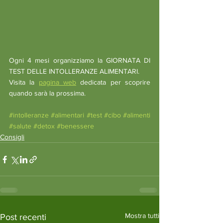
Ogni 4 mesi organizziamo la GIORNATA DI 
TEST DELLE INTOLLERANZE ALIMENTARI. 
Visita la 
pagina web
 dedicata per scoprire 
quando sarà la prossima.
#intolleranze
#alimentari
#test
#cibo
#alimenti
#salute
#detox
#benessere
Consigli
Mostra tutti
Post recenti