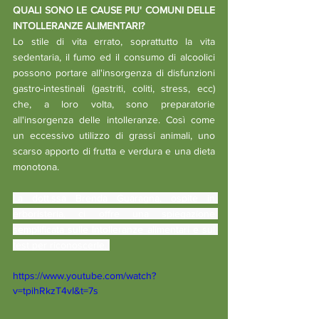
QUALI SONO LE CAUSE PIU' COMUNI DELLE 
INTOLLERANZE ALIMENTARI?
Lo stile di vita errato, soprattutto la vita 
sedentaria, il fumo ed il consumo di alcoolici 
possono portare all'insorgenza di disfunzioni 
gastro-intestinali (gastriti, coliti, stress, ecc) 
che, a loro volta, sono preparatorie 
all'insorgenza delle intolleranze. Così come 
un eccessivo utilizzo di grassi animali, uno 
scarso apporto di frutta e verdura e una dieta 
monotona.
La dott.ssa Brenda Guaragna, ospite in 
erboristeria, ci offre una spiegazione 
semplificata sulle Intolleranze alimentari e sul 
test per riconoscerle. 
https://www.youtube.com/watch?
v=tpihRkzT4vI&t=7s