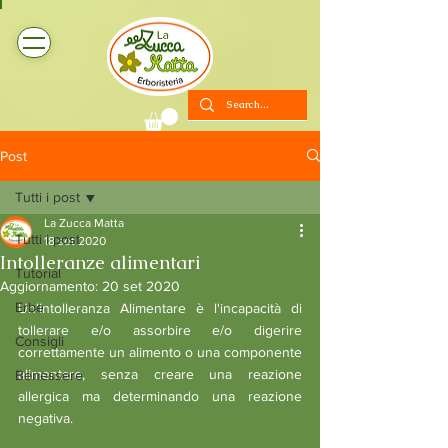
Post
Tutti i post
La Zucca Matta
Tutti i post
18 set 2020
Intolleranze alimentari
Tutorial
Aggiornamento:
20 set 2020
Erbe
Un'Intolleranza Alimentare è l'incapacità di 
tollerare e/o assorbire e/o digerire 
Consigli
correttamente un alimento o una componente 
alimentare, senza creare una reazione 
Benessere
allergica ma determinando una reazione 
negativa.