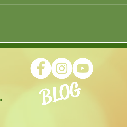
BLOG
om