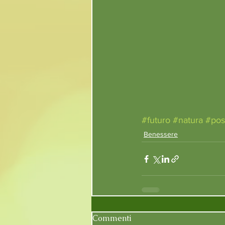
#futuro
#natura
#pos
Benessere
Commenti