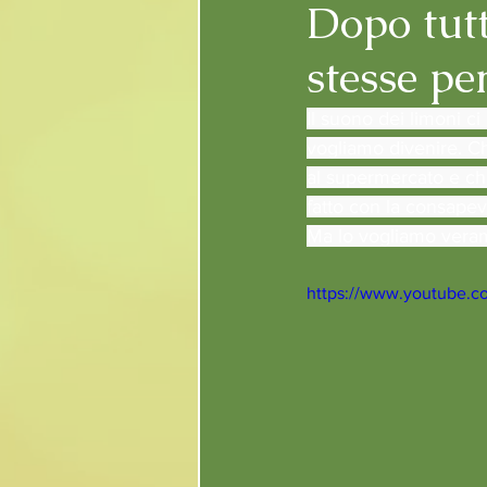
Dopo tut
stesse pe
Il suono dei limoni c
vogliamo divenire. C
al supermercato e che
fatto con la consape
Ma lo vogliamo verame
https://www.youtube.