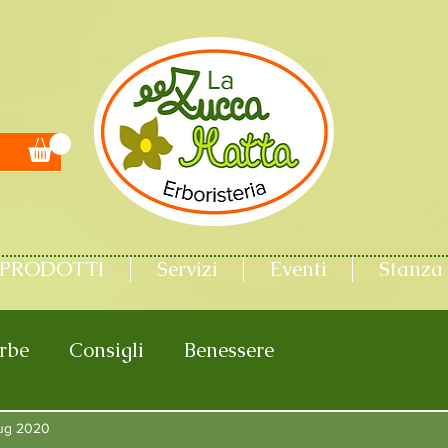
PRODOTTI
Servizi
Eventi
Stanza 
rbe
Consigli
Benessere
lug 2020