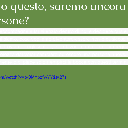
to questo, saremo ancora 
rsone?
i accompagna a far silenzio dentro di noi e decidere quale
hi siamo, cosa vogliamo diventare/essere non è qualcosa 
 troviamo sugli scaffali, è un lavoro continuo ed impegna
volezza del voler cambiare ed essere una persona nuova. 
nte o ci piace solo riempirci la bocca con questi termini
com/watch?v=b-9MYbzfwYY&t=27s