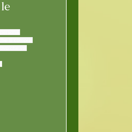
le
 persona 
che si compra 
tivo che va 
?