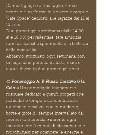
Da metà giugno a fine luglio, il mio 
negozio si trasforma in un vero e proprio 
"Safe Space" dedicato alle ragazze dai 12 ai 
15 anni. 
Due pomeriggi a settimana (dalle 14:00 
alle 18:00) per rallentare, fare amicizia 
fuori dai social e sperimentare la bellezza 
della manualità.
Abbiamo strutturato ogni settimana con 
un equilibrio perfetto tra testa, mani e 
cuore, diviso in due pomeriggi unici:
🎨 
Pomeriggio A: Il Flusso Creativo & la 
Calma
 Un pomeriggio interamente 
manuale dedicato a grandi progetti che 
richiedono tempo e concentrazione 
(uncinetto creativo, cucito moderno, 
borse e gioielli). sempre intervallato dal 
momento merenda. Finiremo ogni 
incontro con 5 minuti di rilassamento e 
mindfulness per ricaricare le energie e 