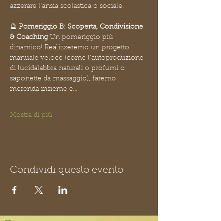
azzerare l'ansia scolastica o sociale.
🔮 
Pomeriggio B: Scoperta, Condivisione 
& Coaching
 Un pomeriggio più 
dinamico! Realizzeremo un progetto 
manuale veloce (come l'autoproduzione 
di lucidalabbra naturali o profumi o 
saponette da massaggio), faremo 
merenda insieme e…
Mostra di più
Condividi questo evento