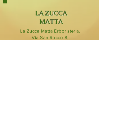
LA ZUCCA
MATTA
La Zucca Matta Erboristeria,
Via San Rocco 8,
23854
Olginate (Lc).
0341 323349
lazuccamatta@hotmail.com
BLOG