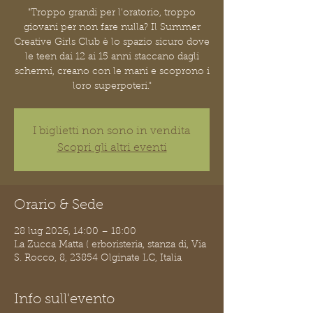
"Troppo grandi per l'oratorio, troppo
giovani per non fare nulla? Il Summer
Creative Girls Club è lo spazio sicuro dove
le teen dai 12 ai 15 anni staccano dagli
schermi, creano con le mani e scoprono i
loro superpoteri."
I biglietti non sono in vendita
Scopri gli altri eventi
Orario & Sede
28 lug 2026, 14:00 – 18:00
La Zucca Matta ( erboristeria, stanza di, Via
S. Rocco, 8, 23854 Olginate LC, Italia
Info sull'evento