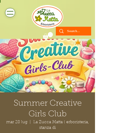
Summer Creative
Girls Club
mar 28 lug
  |  
La Zucca Matta ( erboristeria,
stanza di