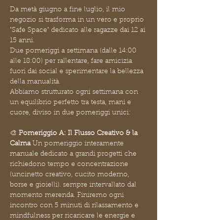
Da metà giugno a fine luglio, il mio 
negozio si trasforma in un vero e proprio 
"Safe Space" dedicato alle ragazze dai 12 ai 
15 anni. 
Due pomeriggi a settimana (dalle 14:00 
alle 18:00) per rallentare, fare amicizia 
fuori dai social e sperimentare la bellezza 
della manualità.
Abbiamo strutturato ogni settimana con 
un equilibrio perfetto tra testa, mani e 
cuore, diviso in due pomeriggi unici:
🎨 
Pomeriggio A: Il Flusso Creativo & la 
Calma
 Un pomeriggio interamente 
manuale dedicato a grandi progetti che 
richiedono tempo e concentrazione 
(uncinetto creativo, cucito moderno, 
borse e gioielli). sempre intervallato dal 
momento merenda. Finiremo ogni 
incontro con 5 minuti di rilassamento e 
mindfulness per ricaricare le energie e 