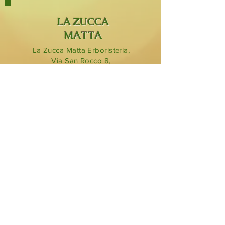
LA ZUCCA
MATTA
La Zucca Matta Erboristeria,
Via San Rocco 8,
23854
Olginate (Lc).
0341 323349
lazuccamatta@hotmail.com
BLOG