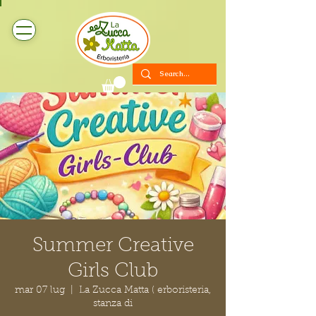
Summer Creative
Girls Club
mar 07 lug
  |  
La Zucca Matta ( erboristeria,
stanza di