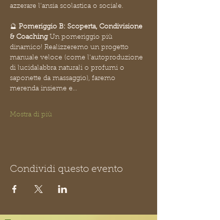
azzerare l'ansia scolastica o sociale.
🔮 
Pomeriggio B: Scoperta, Condivisione 
& Coaching
 Un pomeriggio più 
dinamico! Realizzeremo un progetto 
manuale veloce (come l'autoproduzione 
di lucidalabbra naturali o profumi o 
saponette da massaggio), faremo 
merenda insieme e…
Mostra di più
Condividi questo evento