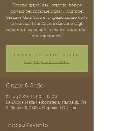
"Troppo grandi per l'oratorio, troppo
giovani per non fare nulla? Il Summer
Creative Girls Club è lo spazio sicuro dove
le teen dai 12 ai 15 anni staccano dagli
schermi, creano con le mani e scoprono i
loro superpoteri."
I biglietti non sono in vendita
Scopri gli altri eventi
Orario & Sede
07 lug 2026, 14:00 – 18:00
La Zucca Matta ( erboristeria, stanza di, Via
S. Rocco, 8, 23854 Olginate LC, Italia
Info sull'evento