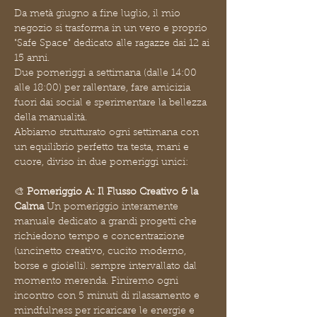
Da metà giugno a fine luglio, il mio 
negozio si trasforma in un vero e proprio 
"Safe Space" dedicato alle ragazze dai 12 ai 
15 anni. 
Due pomeriggi a settimana (dalle 14:00 
alle 18:00) per rallentare, fare amicizia 
fuori dai social e sperimentare la bellezza 
della manualità.
Abbiamo strutturato ogni settimana con 
un equilibrio perfetto tra testa, mani e 
cuore, diviso in due pomeriggi unici:
🎨 
Pomeriggio A: Il Flusso Creativo & la 
Calma
 Un pomeriggio interamente 
manuale dedicato a grandi progetti che 
richiedono tempo e concentrazione 
(uncinetto creativo, cucito moderno, 
borse e gioielli). sempre intervallato dal 
momento merenda. Finiremo ogni 
incontro con 5 minuti di rilassamento e 
mindfulness per ricaricare le energie e 