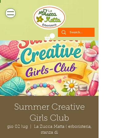
Summer Creative
Girls Club
gio 02 lug
  |  
La Zucca Matta ( erboristeria,
stanza di