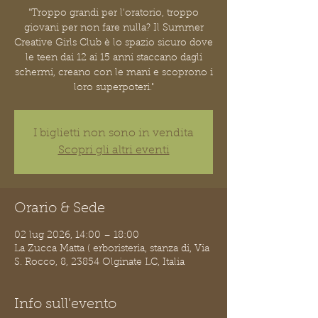
"Troppo grandi per l'oratorio, troppo
giovani per non fare nulla? Il Summer
Creative Girls Club è lo spazio sicuro dove
le teen dai 12 ai 15 anni staccano dagli
schermi, creano con le mani e scoprono i
loro superpoteri."
I biglietti non sono in vendita
Scopri gli altri eventi
Orario & Sede
02 lug 2026, 14:00 – 18:00
La Zucca Matta ( erboristeria, stanza di, Via
S. Rocco, 8, 23854 Olginate LC, Italia
Info sull'evento