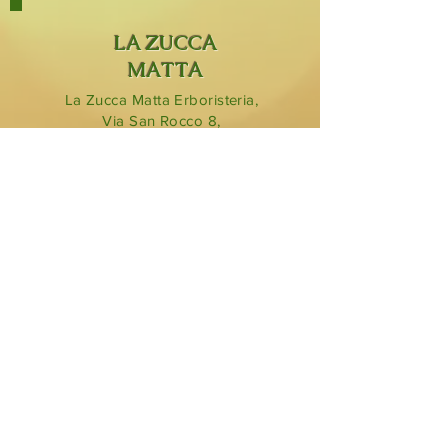
LA ZUCCA
MATTA
La Zucca Matta Erboristeria,
Via San Rocco 8,
23854
Olginate (Lc).
0341 323349
lazuccamatta@hotmail.com
BLOG