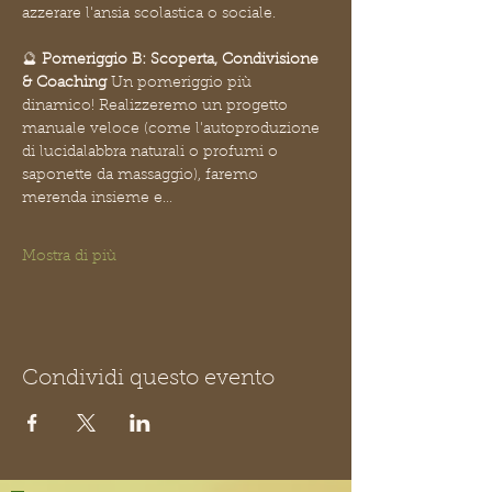
azzerare l'ansia scolastica o sociale.
🔮 
Pomeriggio B: Scoperta, Condivisione 
& Coaching
 Un pomeriggio più 
dinamico! Realizzeremo un progetto 
manuale veloce (come l'autoproduzione 
di lucidalabbra naturali o profumi o 
saponette da massaggio), faremo 
merenda insieme e…
Mostra di più
Condividi questo evento