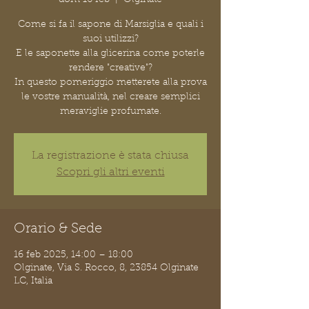
Come si fa il sapone di Marsiglia e quali i
suoi utilizzi?
E le saponette alla glicerina come poterle
rendere "creative"?
In questo pomeriggio metterete alla prova
le vostre manualità, nel creare semplici
meraviglie profumate.
La registrazione è stata chiusa
Scopri gli altri eventi
Orario & Sede
16 feb 2025, 14:00 – 18:00
Olginate, Via S. Rocco, 8, 23854 Olginate
LC, Italia