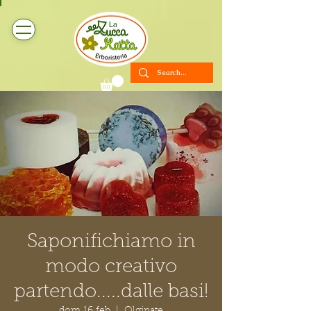
Saponifichiamo in
modo creativo
partendo.....dalle basi!
dom 16 feb
  |  
Olginate