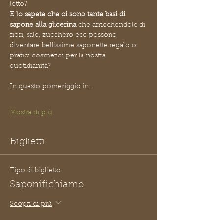
letto?
E lo sapete che ci sono tante basi di 
sapone alla glicerina
 che arricchendole di 
fiori, sale, zucchero ecc possono 
diventare bellissime saponette regalo o 
pratici cosmetici per la nostra 
quotidianità?
In questo pomeriggio in…
Mostra di più
Biglietti
Tipo di biglietto
Saponifichiamo
Scopri di più