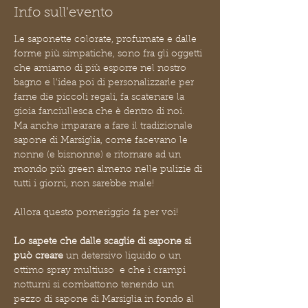
Info sull'evento
Le saponette colorate, profumate e dalle 
forme più simpatiche, sono fra gli oggetti 
che amiamo di più esporre nel nostro 
bagno e l'idea poi di personalizzarle per 
farne die piccoli regali, fa scatenare la 
gioia fanciullesca che è dentro di noi.
Ma anche imparare a fare il tradizionale 
sapone di Marsiglia, come facevano le 
nonne (e bisnonne) e ritornare ad un 
mondo più green almeno nelle pulizie di 
tutti i giorni, non sarebbe male!
Allora questo pomeriggio fa per voi!
Lo sapete che dalle scaglie di sapone si 
può creare
 un detersivo liquido o un 
ottimo spray multiuso  e che i crampi 
notturni si combattono tenendo un 
pezzo di sapone di Marsiglia in fondo al 