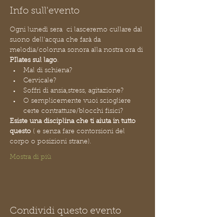
Info sull'evento
Ogni lunedì sera  ci lasceremo cullare dal 
suono dell'acqua che farà da 
melodia/colonna sonora alla nostra ora di 
PIlates sul lago
.
Mal di schiena?
Cervicale?
Soffri di ansia,stress, agitazione?
O semplicemente vuoi sciogliere 
certe contratture/blocchi fisici?
Esiste una disciplina che ti aiuta in tutto 
questo
 ( e senza fare contorsioni del 
corpo o posizioni strane).
Mostra di più
Condividi questo evento