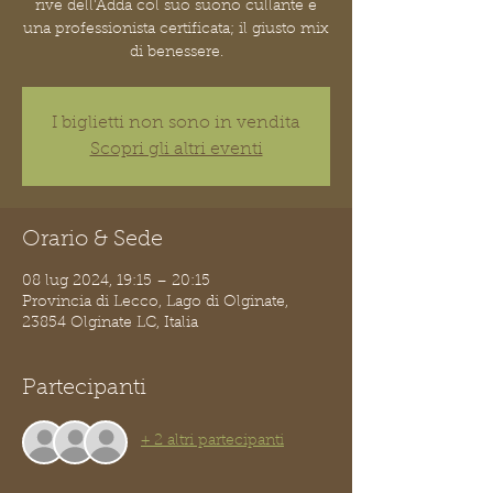
rive dell'Adda col suo suono cullante e
una professionista certificata; il giusto mix
di benessere.
I biglietti non sono in vendita
Scopri gli altri eventi
Orario & Sede
08 lug 2024, 19:15 – 20:15
Provincia di Lecco, Lago di Olginate,
23854 Olginate LC, Italia
Partecipanti
+ 2 altri partecipanti