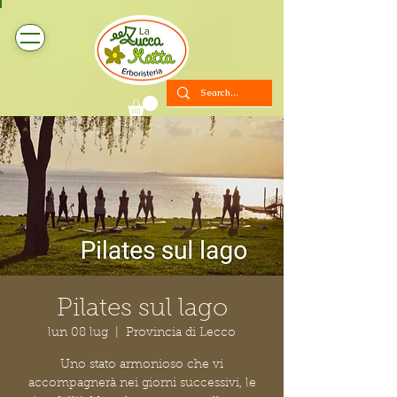
Pilates sul lago
lun 08 lug
  |  
Provincia di Lecco
Uno stato armonioso che vi
accompagnerà nei giorni successivi, le