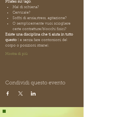
PIlates sul lago
.
Mal di schiena?
Cervicale?
Soffri di ansia,stress, agitazione?
O semplicemente vuoi sciogliere 
certe contratture/blocchi fisici?
Esiste una disciplina che ti aiuta in tutto 
questo
 ( e senza fare contorsioni del 
corpo o posizioni strane).
Mostra di più
Condividi questo evento