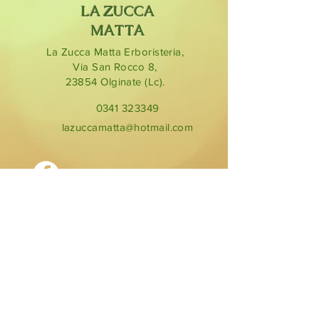
LA ZUCCA
MATTA
La Zucca Matta Erboristeria,
Via San Rocco 8,
23854
Olginate (Lc).
0341 323349
lazuccamatta@hotmail.com
BLOG
ORARI DI