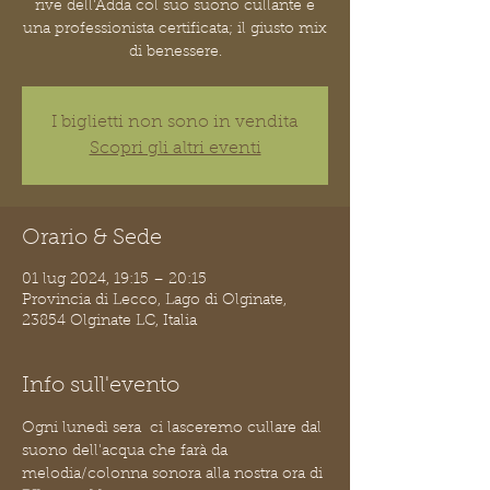
rive dell'Adda col suo suono cullante e
una professionista certificata; il giusto mix
di benessere.
I biglietti non sono in vendita
Scopri gli altri eventi
Orario & Sede
01 lug 2024, 19:15 – 20:15
Provincia di Lecco, Lago di Olginate,
23854 Olginate LC, Italia
Info sull'evento
Ogni lunedì sera  ci lasceremo cullare dal 
suono dell'acqua che farà da 
melodia/colonna sonora alla nostra ora di 