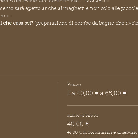
to dell'estate sarà dedicato alla ....
MAGIA
!!!!!!
ento sarà aperto anche ai maghetti e non solo alle piccole 
emo :
di che casa sei?
 (preparazione di bombe da bagno che riveler
Prezzo
Da 40,00 € a 65,00 €
adulto+1 bimbo
40,00 €
+1,00 € di commissione di servizio s