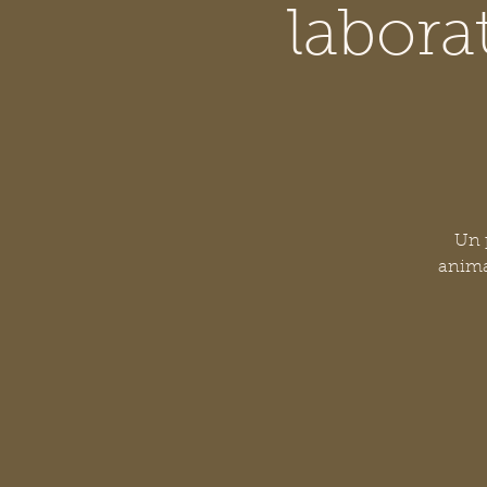
labora
Un p
animal