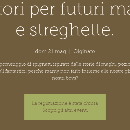
tori per futuri m
e streghette.
dom 21 mag
  |  
Olginate
omeriggio di spignatti ispirato dalle storie di maghi, pozi
i fantastici; perchè mamy non farlo insieme alle nostre gir
nostri boys?
La registrazione è stata chiusa
Scopri gli altri eventi