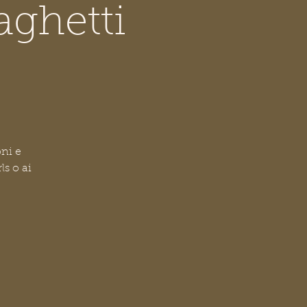
aghetti
oni e
ls o ai