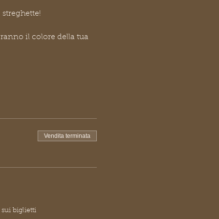
streghette!
anno il colore della tua 
Vendita terminata
ui biglietti