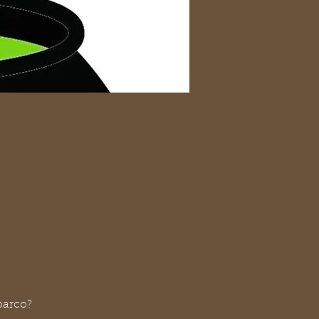
parco?