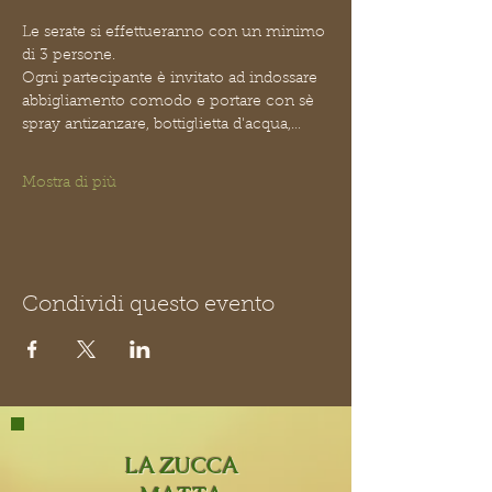
Le serate si effettueranno con un minimo 
di 3 persone.
Ogni partecipante è invitato ad indossare 
abbigliamento comodo e portare con sè 
spray antizanzare, bottiglietta d'acqua,…
Mostra di più
Condividi questo evento
LA ZUCCA