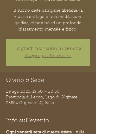
Il suono delle campane tibetane, la
musica del lago e una meditazione
guidata, ci porterà ad un profondo
rilassamento mentale e fisico.
I biglietti non sono in vendita
Scopri gli altri eventi
Orario & Sede
29 ago 2025, 19:30 – 20:50
Provincia di Lecco, Lago di Olginate,
23854 Olginate LC, Italia
Info sull'evento
Ogni venerdì sera di questa estate
   sulle 