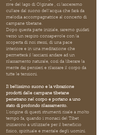
rive del lago di Olginate , ci lasceremo 
cullare dal suono dell'acqua che farà da 
melodia accompagnatrice al concerto di 
campane tibetane.
Dopo questa parte iniziale, saremo guidati 
verso un respiro consapevole con la  
scoperta di noi stessi, di una pace 
interiore e in una meditazione che 
permetterà il lasciarsi andare ad un 
rilassamento naturale, così da liberare la 
mente dai pensieri e rilassare il corpo da 
tutte le tensioni.
Il bellissimo suono e la vibrazione 
prodotti dalle campane tibetane 
penetrano nel corpo e portano a uno 
stato di profondo rilassamento.
L'origine di questi strumenti risale a molto 
tempo fa, quando i monaci del Tibet 
iniziarono a utilizzarle per il beneficio 
fisico, spirituale e mentale degli uomini.