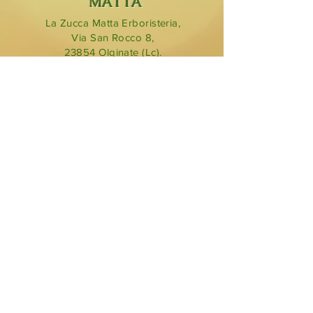
MATTA
La Zucca Matta Erboristeria,
Via San Rocco 8,
23854
Olginate (Lc).
0341 323349
lazuccamatta@hotmail.com
BLOG
ORARI DI
APERTURA