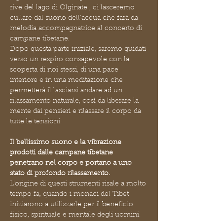
rive del lago di Olginate , ci lasceremo 
cullare dal suono dell'acqua che farà da 
melodia accompagnatrice al concerto di 
campane tibetane.
Dopo questa parte iniziale, saremo guidati 
verso un respiro consapevole con la  
scoperta di noi stessi, di una pace 
interiore e in una meditazione che 
permetterà il lasciarsi andare ad un 
rilassamento naturale, così da liberare la 
mente dai pensieri e rilassare il corpo da 
tutte le tensioni.
Il bellissimo suono e la vibrazione 
prodotti dalle campane tibetane 
penetrano nel corpo e portano a uno 
stato di profondo rilassamento.
L'origine di questi strumenti risale a molto 
tempo fa, quando i monaci del Tibet 
iniziarono a utilizzarle per il beneficio 
fisico, spirituale e mentale degli uomini.