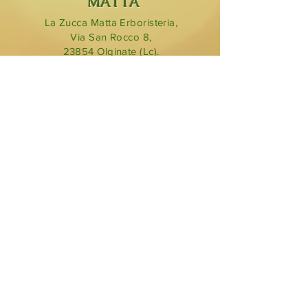
MATTA
La Zucca Matta Erboristeria,
Via San Rocco 8,
23854
Olginate (Lc).
0341 323349
lazuccamatta@hotmail.com
BLOG
ORARI DI
APERTURA