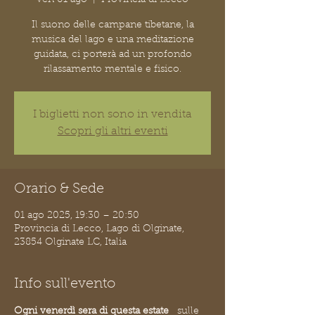
Il suono delle campane tibetane, la
musica del lago e una meditazione
guidata, ci porterà ad un profondo
rilassamento mentale e fisico.
I biglietti non sono in vendita
Scopri gli altri eventi
Orario & Sede
01 ago 2025, 19:30 – 20:50
Provincia di Lecco, Lago di Olginate,
23854 Olginate LC, Italia
Info sull'evento
Ogni venerdì sera di questa estate
   sulle 