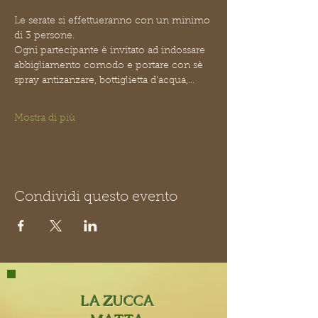
Le serate si effettueranno con un minimo 
di 3 persone.
Ogni partecipante è invitato ad indossare 
abbigliamento comodo e portare con sè 
spray antizanzare, bottiglietta d'acqua,…
Mostra di più
Condividi questo evento
LA ZUCCA