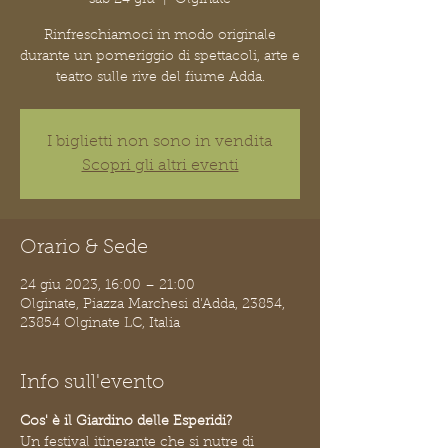
Rinfreschiamoci in modo originale
durante un pomeriggio di spettacoli, arte e
teatro sulle rive del fiume Adda.
I biglietti non sono in vendita
Scopri gli altri eventi
Orario & Sede
24 giu 2023, 16:00 – 21:00
Olginate, Piazza Marchesi d'Adda, 23854,
23854 Olginate LC, Italia
Info sull'evento
Cos' è il Giardino delle Esperidi?
Un festival itinerante che si nutre di 