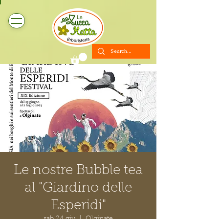
Le nostre Bubble tea
al "Giardino delle
Esperidi"
sab 24 giu
  |  
Olginate