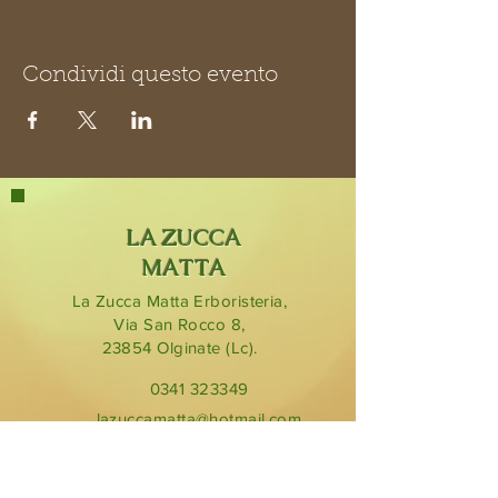
Condividi questo evento
LA ZUCCA
MATTA
La Zucca Matta Erboristeria,
Via San Rocco 8,
23854
Olginate (Lc).
0341 323349
lazuccamatta@hotmail.com