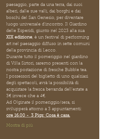
paesaggio, parte da una terra, dai suoi 
alberi, dalle sue valli, dai borghi e dai 
boschi del San Genesio, per diventare 
luogo universale d’incontro. Il Giardino 
delle Esperidi, giunto nel 2023 alla sua 
XIX edizione
, è un festival di performing 
art nel paesaggio diffuso in sette comuni 
della provincia di Lecco.
Durante tutto il pomeriggio nel giardino 
di Villa Sirtori, saremo presenti con la 
nostra postazione di fresche Bubble tea.
I possessori del biglietto di uno qualsiasi 
degli spettacoli, avrà la possibilità di 
acquistare la fresca bevanda dell'estate a 
3€ invece che a 4€.
Ad Olginate il pomeriggio/sera, si 
svilupperà attorno a 3 appuntamenti:
ore 16.00 -  3 Pigs: Cosa è casa.
Mostra di più