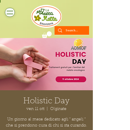
Holistic Day
ven 11 ott
  |  
Olginate
Un giorno al mese dedicato agli " angeli "
che si prendono cura di chi si sta curando.