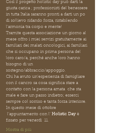
Così il progetto holistic day può darti la 
giusta carica ; professionisti del benessere 
in tutta Italia saranno pronti a darti un po 
di sollievo ridando forza, ristabilendo 
l'armonia tra corpo e mente!
Tramite questa associazione un giorno al 
mese offro i miei servizi gratuitamente ai 
familiari dei malati oncologici, ai familiari 
che si occupano in prima persona del 
loro caro/a, perché anche loro hanno 
bisogno di un 
sostegno/abbraccio/appoggio.
Chi ha avuto un’esperienza di famigliare 
con il cancro sa cosa significa stare a 
contatto con la persona amata  che sta 
male e fare un passo indietro; esserci 
sempre col sorriso e tanta forza interiore.
In questo mese di ottobre 
 l'appuntamento con l' 
Holistic Day
 è 
fissato per venerdì  11.
Mostra di più