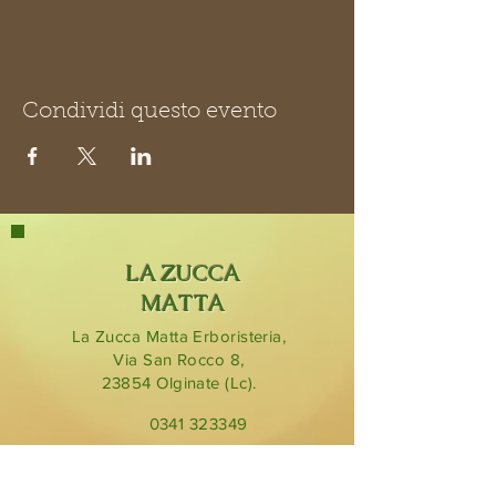
Condividi questo evento
LA ZUCCA
MATTA
La Zucca Matta Erboristeria,
Via San Rocco 8,
23854
Olginate (Lc).
0341 323349
lazuccamatta@hotmail.com