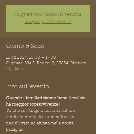
I biglietti non sono in vendita
Scopri gli altri eventi
Orario & Sede
11 ott 2024, 10:00 – 17:00
Olginate, Via S. Rocco, 8, 23854 Olginate
LC, Italia
Info sull'evento
Quando i familiari stanno bene il malato 
ha maggior sopravvivenza !
Tu che sei l'angelo custode del tuo 
familiare meriti di essere rafforzato, 
riequilibrato ed aiutato nella vostra 
battaglia!