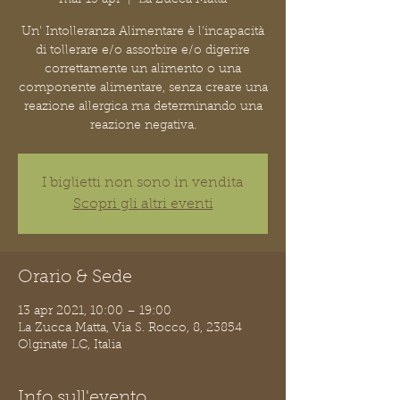
Un' Intolleranza Alimentare è l'incapacità
di tollerare e/o assorbire e/o digerire
correttamente un alimento o una
componente alimentare, senza creare una
reazione allergica ma determinando una
reazione negativa.
I biglietti non sono in vendita
Scopri gli altri eventi
Orario & Sede
13 apr 2021, 10:00 – 19:00
La Zucca Matta, Via S. Rocco, 8, 23854
Olginate LC, Italia
Info sull'evento