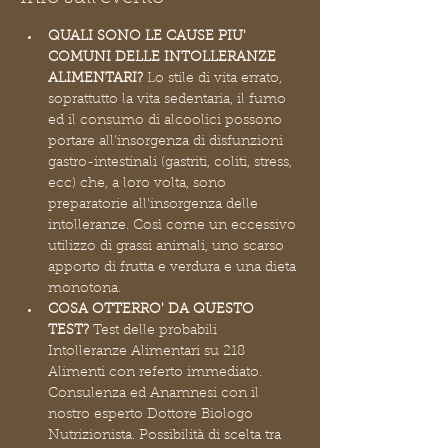
QUALI SONO LE CAUSE PIU' 
COMUNI DELLE INTOLLERANZE 
ALIMENTARI?
 Lo stile di vita errato, 
soprattutto la vita sedentaria, il fumo 
ed il consumo di alcoolici possono 
portare all'insorgenza di disfunzioni 
gastro-intestinali (gastriti, coliti, stress, 
ecc) che, a loro volta, sono 
preparatorie all'insorgenza delle 
intolleranze. Così come un eccessivo 
utilizzo di grassi animali, uno scarso 
apporto di frutta e verdura e una dieta 
monotona.
COSA OTTERRO' DA QUESTO 
TEST?
 Test delle probabili 
Intolleranze Alimentari su 218 
Alimenti con referto immediato. 
Consulenza ed Anamnesi con il 
nostro esperto Dottore Biologo 
Nutrizionista. Possibilità di scelta tra 