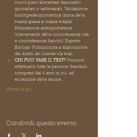
nuovi piani alimentari depurativi 
giornalieri o settimanali. Valutazione 
bioimpedenziometrica (stima della 
massa grassa e massa magra). 
Misurazione antropometrica 
(rilevamento della circonferenza vita 
e circonferenza fianchi). Esperto 
Biologo Nutrizionista a disposizione 
dei dubbi del cliente via mail.
CHI PUO' FARE IL TEST?
 Possono 
effettuarlo tutte le persone (bambini 
compresi dai 4 anni in su), ad 
eccezione delle donne…
Mostra di più
Condividi questo evento