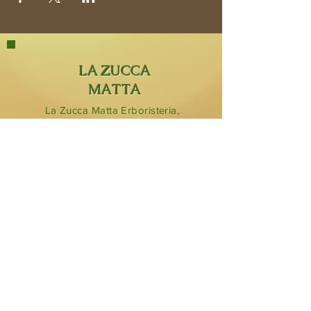
LA ZUCCA
MATTA
La Zucca Matta Erboristeria,
Via San Rocco 8,
23854
Olginate (Lc).
0341 323349
lazuccamatta@hotmail.com
BLOG