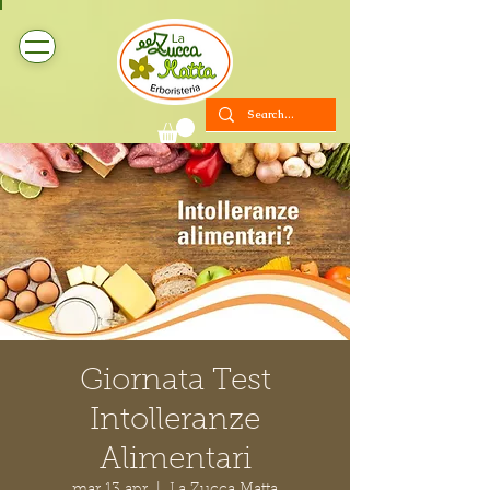
Giornata Test
Intolleranze
Alimentari
mar 13 apr
  |  
La Zucca Matta