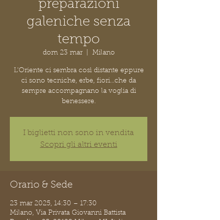
preparazioni
galeniche senza
tempo
dom 23 mar
  |  
Milano
L'Oriente ci sembra così distante eppure
ci sono tecniche, erbe, fiori...che da
sempre accompagnano la voglia di
benessere.
I biglietti non sono in vendita
Scopri gli altri eventi
Orario & Sede
23 mar 2025, 14:30 – 17:30
Milano, Via Privata Giovanni Battista