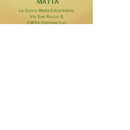
MATTA
La Zucca Matta Erboristeria,
Via San Rocco 8,
23854
Olginate (Lc).
0341 323349
lazuccamatta@hotmail.com
BLOG
ORARI DI
APERTURA