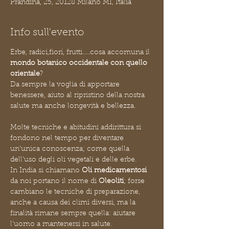
Prandina, 25, 20128 Milano MI, Italia
Info sull'evento
Erbe, radici,fiori, frutti.....cosa accomuna il 
mondo botanico occidentale con quello 
orientale
?
Da sempre la voglia di apportare 
benessere, aiuto al ripristino della nostra 
salute ma anche longevità e bellezza.
Molte tecniche e abitudini addirittura si 
fondono nel tempo per diventare 
un'unica conoscenza; come quella 
dell'uso degli oli vegetali e delle erbe.
In India si chiamano 
Oli medicamentosi
da noi portano il nome di 
Oleoliti
; forse 
cambiano le tecniche di preparazione, 
anche a causa dei climi diversi, ma la 
finalità rimane sempre quella: aiutare 
l'uomo a mantenersi in salute.