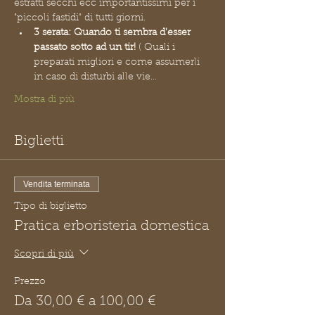
estratti secchi ecc importantissimi per i 
"piccoli fastidi" di tutti giorni.
3 serata: Quando ti sembra d'esser 
passato sotto ad un tir!
 ( Quali i 
preparati migliori e come assumerli 
in caso di disturbi alle vie…
Mostra di più
Biglietti
Vendita terminata
Tipo di biglietto
Pratica erboristeria domestica
Scopri di più
Prezzo
Da 30,00 € a 100,00 €