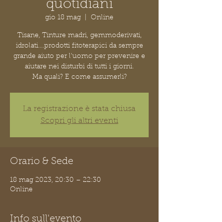
quotidiani
gio 18 mag
  |  
Online
Tisane, Tinture madri, gemmoderivati,
idrolati....prodotti fitoterapici da sempre
grande aiuto per l'uomo per prevenire e
aiutare nei disturbi di tutti i giorni.
Ma quali? E come assumerli?
La registrazione è stata chiusa
Scopri gli altri eventi
Orario & Sede
18 mag 2023, 20:30 – 22:30
Online
Info sull'evento