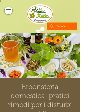
Erboristeria
domestica: pratici
rimedi per i disturbi