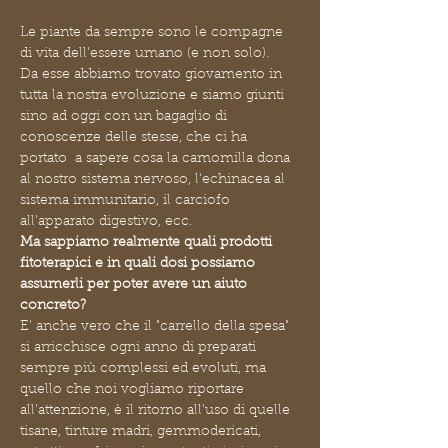
Le piante da sempre sono le compagne 
di vita dell'essere umano (e non solo).
Da esse abbiamo trovato giovamento in 
tutta la nostra evoluzione e siamo giunti 
sino ad oggi con un bagaglio di 
conoscenze delle stesse, che ci ha 
portato  a sapere cosa la camomilla dona 
al nostro sistema nervoso, l'echinacea al 
sistema immunitario, il carciofo 
all'apparato digestivo, ecc.
Ma sappiamo realmente quali prodotti 
fitoterapici e in quali dosi possiamo 
assumerli per poter avere un aiuto 
concreto?
E' anche vero che il "carrello della spesa" 
si arricchisce ogni anno di preparati 
sempre più complessi ed evoluti, ma 
quello che noi vogliamo riportare 
all'attenzione, è il ritorno all'uso di quelle 
tisane, tinture madri, gemmodericati, 