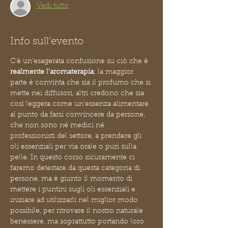
Vedi tutto
Info sull'evento
C'è un'esagerata confusione su ciò che è 
realmente l'aromaterapia
; la maggior 
parte è convinta che sia il profumo che si 
mette nei diffusori, altri credono che sia 
così leggera come un'essenza alimentare 
al punto da farsi convincere da persone, 
che non sono né medici né 
professionisti del settore, a prendere gli 
oli essenziali per via orale o puri sulla 
pelle. In questo corso sicuramente ci 
faremo detestare da questa categoria di 
persone, ma è giunto il momento di 
mettere i puntini sugli oli essenziali e 
iniziare ad utilizzarli nel miglior modo 
possibile, per ritrovare il nostro naturale 
benessere, ma soprattutto portando loro 