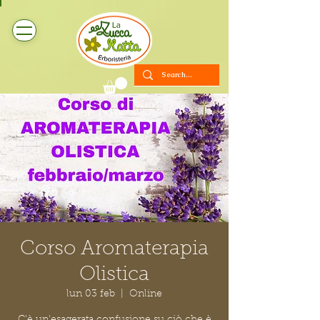
Corso Aromaterapia
Olistica
lun 03 feb
  |  
Online
C'è un'esagerata confusione su ciò che è