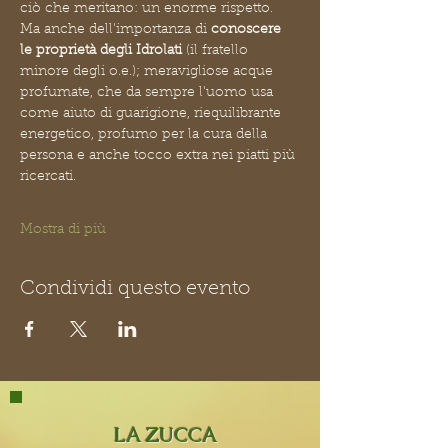
ciò che meritano: un enorme rispetto.
Ma anche dell'importanza di 
conoscere 
le proprietà degli Idrolati
 (il fratello 
minore degli o.e.); meravigliose acque 
profumate, che da sempre l'uomo usa 
come aiuto di guarigione, riequilibrante 
energetico, profumo per la cura della 
persona e anche tocco extra nei piatti più 
ricercati.
Mostra di più
Condividi questo evento
LA ZUCCA