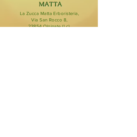
MATTA
La Zucca Matta Erboristeria,
Via San Rocco 8,
23854
Olginate (Lc).
0341 323349
lazuccamatta@hotmail.com
BLOG
ORARI DI
APERTURA