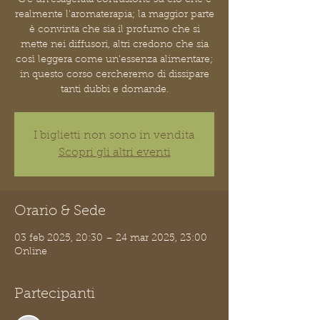
realmente l'aromaterapia; la maggior parte
è convinta che sia il profumo che si
mette nei diffusori, altri credono che sia
così leggera come un'essenza alimentare;
in questo corso cercheremo di dissipare
tanti dubbi e domande.
I biglietti non sono in vendita
Scopri gli altri eventi
Orario & Sede
03 feb 2025, 20:30 – 24 mar 2025, 23:00
Online
Partecipanti