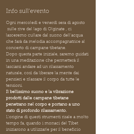
Info sull'evento
Ogni mercoledì e venerdì sera di agosto 
 sulle rive del lago di Olginate , ci 
lasceremo cullare dal suono dell'acqua 
che farà da melodia accompagnatrice al 
concerto di campane tibetane.
Dopo questa parte iniziale, saremo guidati 
in una meditazione che permetterà il 
lasciarsi andare ad un rilassamento 
naturale, così da liberare la mente dai 
pensieri e rilassare il corpo da tutte le 
tensioni.
Il bellissimo suono e la vibrazione 
prodotti dalle campane tibetane 
penetrano nel corpo e portano a uno 
stato di profondo rilassamento.
L'origine di questi strumenti risale a molto 
tempo fa, quando i monaci del Tibet 
iniziarono a utilizzarle per il beneficio 