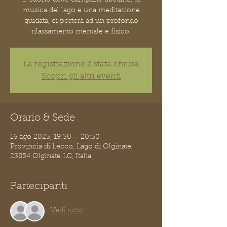
musica del lago e una meditazione
guidata, ci porterà ad un profondo
rilassamento mentale e fisico.
La registrazione è stata chiusa
Scopri gli altri eventi
Orario & Sede
16 ago 2023, 19:30 – 20:30
Provincia di Lecco, Lago di Olginate,
23854 Olginate LC, Italia
Partecipanti
Vedi tutto