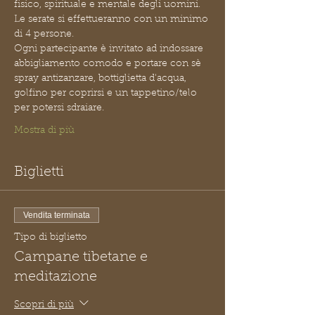
fisico, spirituale e mentale degli uomini.
Le serate si effettueranno con un minimo 
di 4 persone.
Ogni partecipante è invitato ad indossare 
abbigliamento comodo e portare con sè 
spray antizanzare, bottiglietta d'acqua, 
golfino per coprirsi e un tappetino/telo 
per potersi sdraiare.
Mostra di più
Biglietti
Vendita terminata
Tipo di biglietto
Campane tibetane e
meditazione
Scopri di più