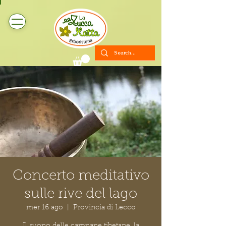
Concerto meditativo
sulle rive del lago
mer 16 ago
  |  
Provincia di Lecco
Il suono delle campane tibetane, la