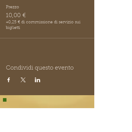
Prezzo
10,00 €
+0,25 € di commissione di servizio sui
biglietti
Condividi questo evento
LA ZUCCA
MATTA
La Zucca Matta Erboristeria,