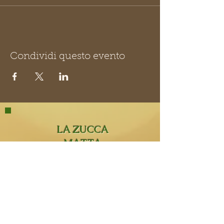
Condividi questo evento
LA ZUCCA
MATTA
La Zucca Matta Erboristeria,
Via San Rocco 8,
23854
Olginate (Lc).
0341 323349
lazuccamatta@hotmail.com