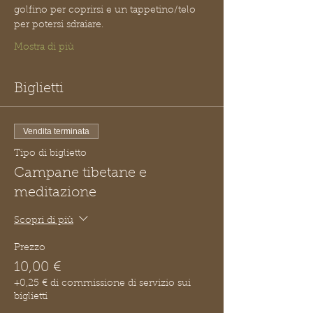
golfino per coprirsi e un tappetino/telo 
per potersi sdraiare.
Mostra di più
Biglietti
Vendita terminata
Tipo di biglietto
Campane tibetane e
meditazione
Scopri di più
Prezzo
10,00 €
+0,25 € di commissione di servizio sui
biglietti