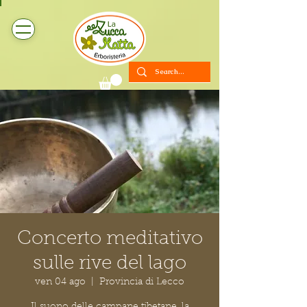
Concerto meditativo
sulle rive del lago
ven 04 ago
  |  
Provincia di Lecco
Il suono delle campane tibetane, la