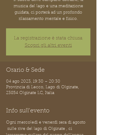
musica del lago e una meditazione
guidata, ci porterà ad un profondo
rilassamento mentale e fisico.
La registrazione è stata chiusa
Scopri gli altri eventi
Orario & Sede
04 ago 2023, 19:30 – 20:30
Provincia di Lecco, Lago di Olginate,
23854 Olginate LC, Italia
Info sull'evento
Ogni mercoledì e venerdì sera di agosto 
 sulle rive del lago di Olginate , ci 