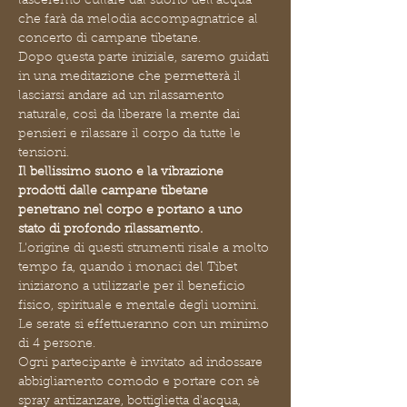
lasceremo cullare dal suono dell'acqua 
che farà da melodia accompagnatrice al 
concerto di campane tibetane.
Dopo questa parte iniziale, saremo guidati 
in una meditazione che permetterà il 
lasciarsi andare ad un rilassamento 
naturale, così da liberare la mente dai 
pensieri e rilassare il corpo da tutte le 
tensioni.
Il bellissimo suono e la vibrazione 
prodotti dalle campane tibetane 
penetrano nel corpo e portano a uno 
stato di profondo rilassamento.
L'origine di questi strumenti risale a molto 
tempo fa, quando i monaci del Tibet 
iniziarono a utilizzarle per il beneficio 
fisico, spirituale e mentale degli uomini.
Le serate si effettueranno con un minimo 
di 4 persone.
Ogni partecipante è invitato ad indossare 
abbigliamento comodo e portare con sè 
spray antizanzare, bottiglietta d'acqua, 