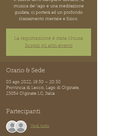
musica del lago e una meditazione
guidata, ci porterà ad un profondo
rilassamento mentale e fisico.
La registrazione è stata chiusa
Scopri gli altri eventi
Orario & Sede
03 ago 2022, 19:30 – 20:30
Provincia di Lecco, Lago di Olginate,
23854 Olginate LC, Italia
Partecipanti
Vedi tutto