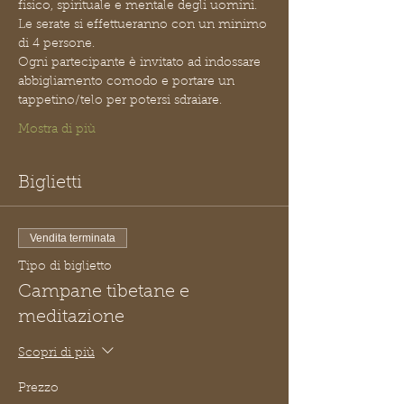
fisico, spirituale e mentale degli uomini.
Le serate si effettueranno con un minimo 
di 4 persone.
Ogni partecipante è invitato ad indossare 
abbigliamento comodo e portare un 
tappetino/telo per potersi sdraiare.
Mostra di più
Biglietti
Vendita terminata
Tipo di biglietto
Campane tibetane e
meditazione
Scopri di più
Prezzo