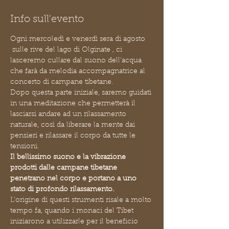
Info sull'evento
Ogni mercoledì e venerdì sera di agosto 
 sulle rive del lago di Olginate , ci 
lasceremo cullare dal suono dell'acqua 
che farà da melodia accompagnatrice al 
concerto di campane tibetane.
Dopo questa parte iniziale, saremo guidati 
in una meditazione che permetterà il 
lasciarsi andare ad un rilassamento 
naturale, così da liberare la mente dai 
pensieri e rilassare il corpo da tutte le 
tensioni.
Il bellissimo suono e la vibrazione 
prodotti dalle campane tibetane 
penetrano nel corpo e portano a uno 
stato di profondo rilassamento.
L'origine di questi strumenti risale a molto 
tempo fa, quando i monaci del Tibet 
iniziarono a utilizzarle per il beneficio 