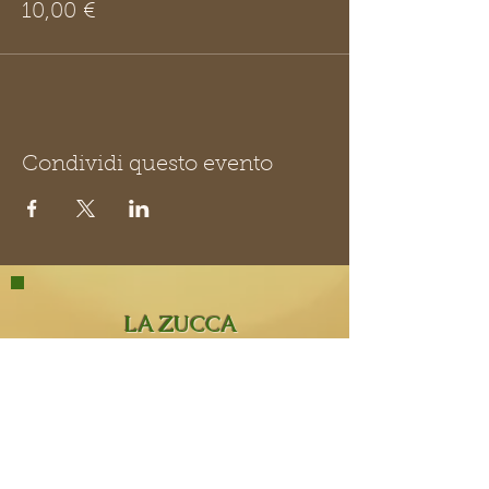
10,00 €
Condividi questo evento
LA ZUCCA
MATTA
La Zucca Matta Erboristeria,
Via San Rocco 8,
23854
Olginate (Lc).
0341 323349