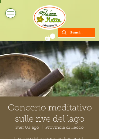
Concerto meditativo
sulle rive del lago
mer 03 ago
  |  
Provincia di Lecco
Il suono delle campane tibetane, la