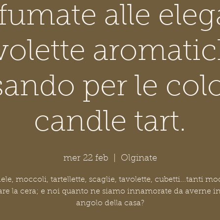
fumate alle eleg
volette aromati
ando per le col
candle tart.
mer 22 feb
  |  
Olginate
le, moccoli, tartellette, scaglie, tavolette, cubetti...tanti mo
are la cera; e noi quanto ne siamo innamorate da averne i
angolo della casa?