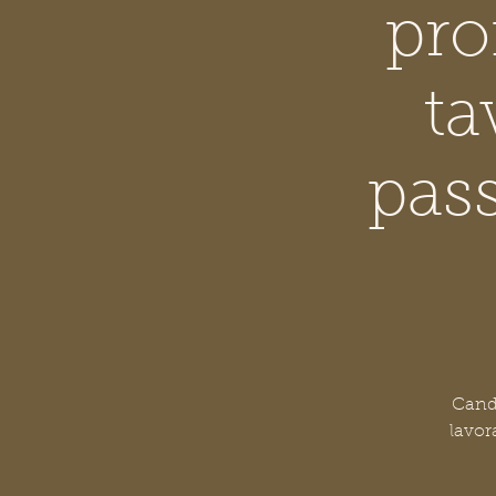
pro
ta
pass
Cande
lavor