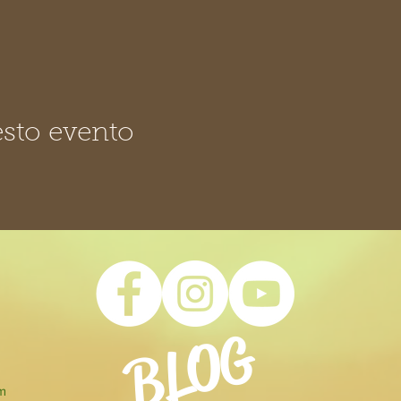
sto evento
BLOG
om