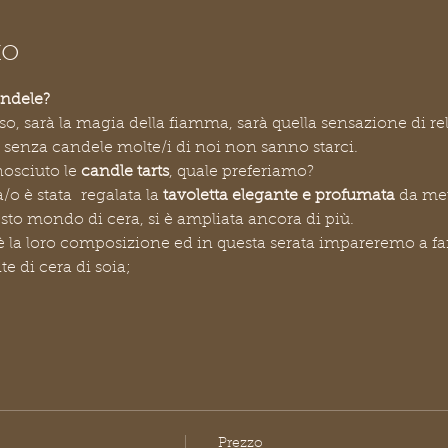
to
andele?
so, sarà la magia della fiamma, sarà quella sensazione di rel
, senza candele molte/i di noi non sanno starci.
osciuto le
 candle tarts
, quale preferiamo?
o è stata  regalata la 
tavoletta elegante e profumata
 da met
sto mondo di cera, si è ampliata ancora di più.
è la loro composizione ed in questa serata impareremo a fa
 di cera di soia;
Prezzo