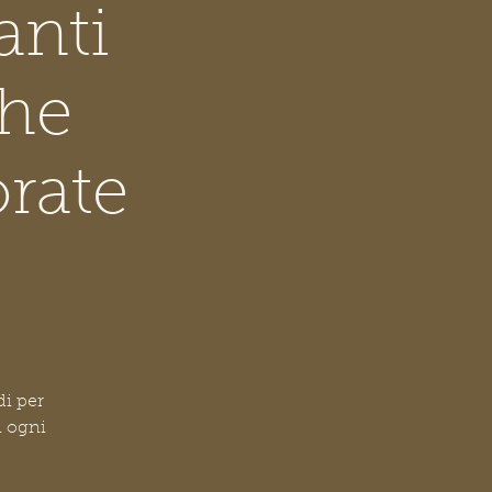
anti
che
orate
di per
n ogni