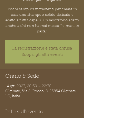
Pochi semplici ingredienti per creare in
casa uno shampoo solido delicato e
adatto a tutti i capelli. Un laboratorio adatto
anche a chi non ha mai messo "le mani in
pasta".
La registrazione è stata chiusa
Scopri gli altri eventi
Orario & Sede
14 giu 2023, 20:30 – 22:30
Olginate, Via S. Rocco, 8, 23854 Olginate
LC, Italia
Info sull'evento