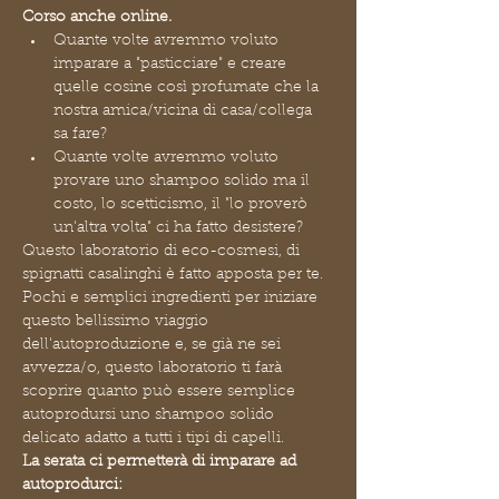
Corso anche online.
Quante volte avremmo voluto 
imparare a "pasticciare" e creare 
quelle cosine così profumate che la 
nostra amica/vicina di casa/collega 
sa fare?
Quante volte avremmo voluto 
provare uno shampoo solido ma il 
costo, lo scetticismo, il "lo proverò 
un'altra volta" ci ha fatto desistere?
Questo laboratorio di eco-cosmesi, di 
spignatti casalinghi è fatto apposta per te.
Pochi e semplici ingredienti per iniziare 
questo bellissimo viaggio 
dell'autoproduzione e, se già ne sei 
avvezza/o, questo laboratorio ti farà 
scoprire quanto può essere semplice 
autoprodursi uno shampoo solido 
delicato adatto a tutti i tipi di capelli.
La serata ci permetterà di imparare ad 
autoprodurci: