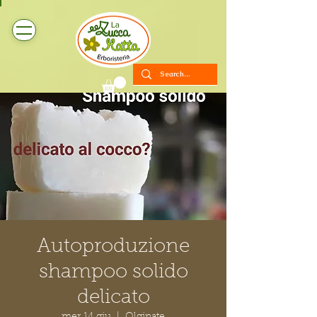
Autoproduzione
shampoo solido
delicato
mer 14 giu
  |  
Olginate