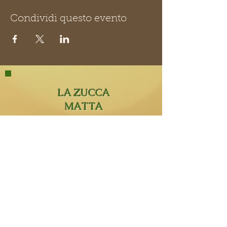
Condividi questo evento
LA ZUCCA
MATTA
La Zucca Matta Erboristeria,
Via San Rocco 8,
23854
Olginate (Lc).
0341 323349
lazuccamatta@hotmail.com
BLOG