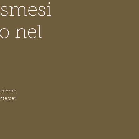
osmesi
o nel
insieme
nte per