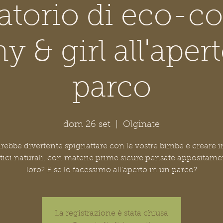
atorio di eco-c
 & girl all'apert
parco
dom 26 set
  |  
Olginate
rebbe divertente spignattare con le vostre bimbe e creare 
ici naturali, con materie prime sicure pensate appositame
loro? E se lo facessimo all'aperto in un parco?
La registrazione è stata chiusa