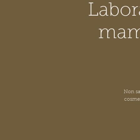
Labor
mamy
Non sa
cosmet