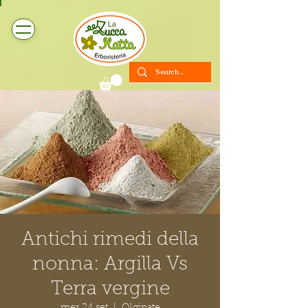
Antichi rimedi della
nonna: Argilla Vs
Terra vergine
mer 24 set
  |  
Olginate