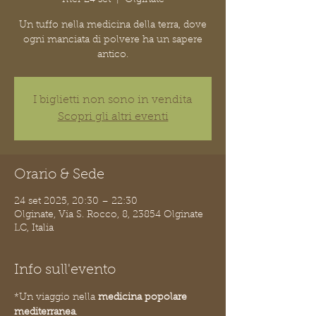
Un tuffo nella medicina della terra, dove
ogni manciata di polvere ha un sapere
antico.
I biglietti non sono in vendita
Scopri gli altri eventi
Orario & Sede
24 set 2025, 20:30 – 22:30
Olginate, Via S. Rocco, 8, 23854 Olginate
LC, Italia
Info sull'evento
*Un viaggio nella 
medicina popolare 
mediterranea
.