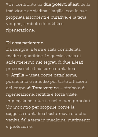
*Un confronto tra 
due potenti alleat
i della 
tradizione contadina: l'argilla, con le sue 
proprietà assorbenti e curative, e la terra 
vergine, simbolo di fertilità e 
rigenerazione.
Di cosa parleremo
Da sempre la terra è stata considerata 
madre e guaritrice. In questa serata ci 
addentreremo nei segreti di due alleati 
preziosi della tradizione contadina:
✨ 
Argilla
 – usata come cataplasma, 
purificante e rimedio per tante afflizioni 
del corpo.🌱 
Terra vergine
 – simbolo di 
rigenerazione, fertilità e forza vitale, 
impiegata nei rituali e nelle cure popolari.
Un incontro per scoprire come la 
saggezza contadina trasformava ciò che 
veniva dalla terra in medicina, nutrimento 
e protezione.