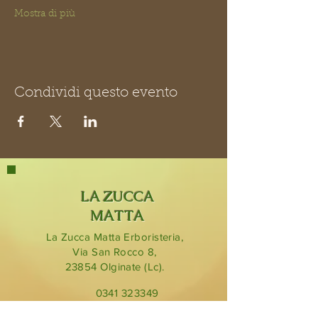
Mostra di più
Condividi questo evento
LA ZUCCA
MATTA
La Zucca Matta Erboristeria,
Via San Rocco 8,
23854
Olginate (Lc).
0341 323349
lazuccamatta@hotmail.com