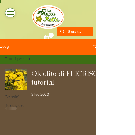
Blog
Tutti i post
Tutti i post
Oleolito di ELICRISO:
Tutorial
tutorial
Erbe
3 lug 2020
Consigli
Benessere