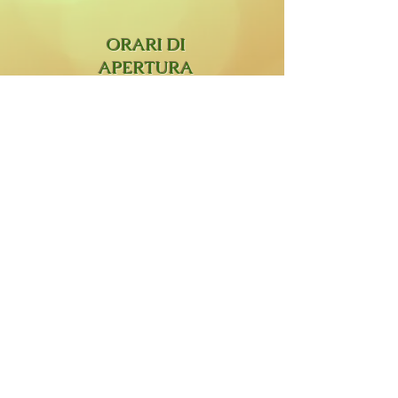
ORARI DI
APERTURA
Martedì- Sabato:
9.30-12.30
15.30-19.00
Lunedì:
aperto su prenotazione Studio
Olistico e
Stanza di Sale.
Domenica:
chiuso
La Zucca Matta di Orietta Sabadini. Sede
Legale: Via Don Ambrogio Colombo 31,
23854 Olginate (Lc).
P. Iva:
03685160131
. Cod Fisc:
SBDRTT66R69E507E
@Copyright2020 / All Rights Reserved /