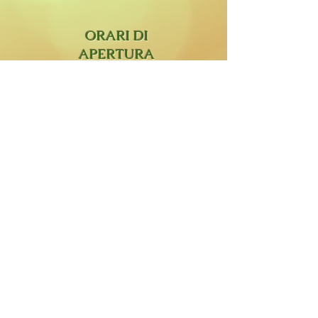
ORARI DI
APERTURA
Martedì- Sabato:
9.30-12.30
15.30-19.00
Lunedì:
aperto su prenotazione Studio
Olistico e
Stanza di Sale.
Domenica:
chiuso
La Zucca Matta di Orietta Sabadini. Sede
Legale: Via Don Ambrogio Colombo 31,
23854 Olginate (Lc).
P. Iva:
03685160131
. Cod Fisc:
SBDRTT66R69E507E
@Copyright2020 / All Rights Reserved /