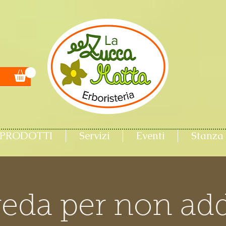
PRODOTTI
Servizi
Eventi
Stanza 
eda per non adde