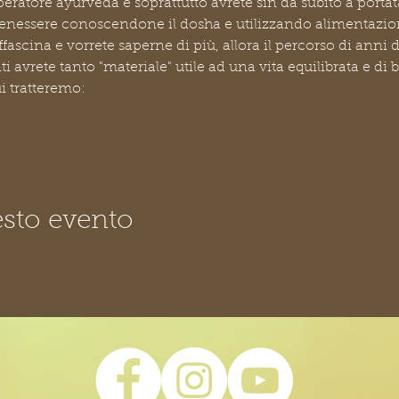
peratore ayurveda e soprattutto avrete sin da subito a porta
o benessere conoscendone il dosha e utilizzando alimentazio
ascina e vorrete saperne di più, allora il percorso di anni di
nti avrete tanto "materiale" utile ad una vita equilibrata e di 
i tratteremo:
sto evento