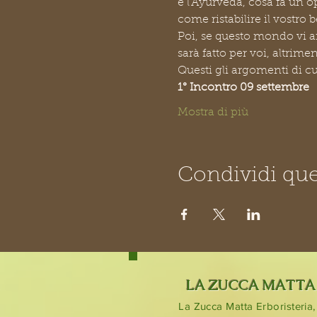
è l'Ayurveda, cosa fa un o
come ristabilire il vostr
Poi, se questo mondo vi aff
sarà fatto per voi, altrime
Questi gli argomenti di cu
1° Incontro 09 settembre
Mostra di più
Condividi que
LA ZUCCA MATTA
La Zucca Matta Erboristeria,