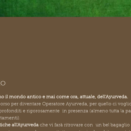
0
to
mo il mondo antico e mai come ora, attuale, dell'Ayurveda.
so per diventare Operatore Ayurveda, per quello ci voglion
profonditi e rigorosamente  in presenza (almeno tutta la pa
ttamenti).
iche all'Ayurveda
 che vi farà ritrovare con  un bel bagagli