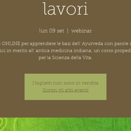
lavori
lun 09 set
  |  
webinar
e ONLINE per apprendere le basi dell' Ayurveda con parole 
ci in merito all' antica medicina indiana; un corso prope
per la Scienza della Vita.
I biglietti non sono in vendita
Scopri gli altri eventi