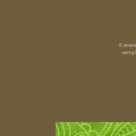
8 serat
sempli